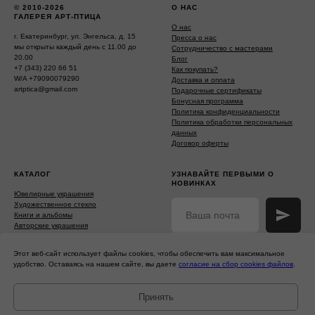
© 2010-2026
О НАС
ГАЛЕРЕЯ АРТ-ПТИЦА
О нас
г. Екатеринбург, ул. Энгельса, д. 15
Пресса о нас
мы открыты каждый день с 11.00 до
Сотрудничество с мастерами
20.00
Блог
+7 (343) 220 66 51
Как покупать?
W/A +79090079290
Доставка и оплата
artptica@gmail.com
Подарочные сертификаты
Бонусная программа
Политика конфиденциальности
Политика обработки персональных
данных
Договор оферты
КАТАЛОГ
УЗНАВАЙТЕ ПЕРВЫМИ О
НОВИНКАХ
Ювелирные украшения
Художественное стекло
Книги и альбомы
Авторские украшения
Керамика и ковка
Нажимая на кнопку, вы соглашаетесь
Бронза на стекле
на
обработку персональных
Этот веб-сайт использует файлы cookies, чтобы обеспечить вам максимальное
Фигурки из серебра
данных
и получение
рекламно-
удобство. Оставаясь на нашем сайте, вы даете
согласие на сбор cookies файлов
.
Скульптура из серебра и бронзы
информационных сообщений
(рассылок)
Камнерезные изделия
Картины
Принять