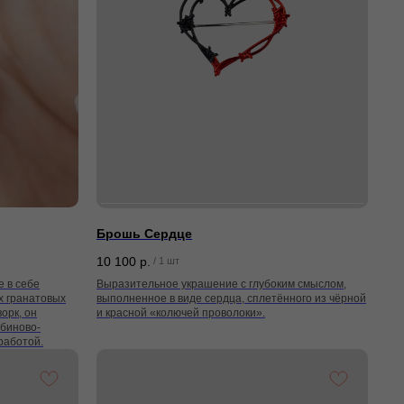
Брошь Сердце
10 100
р.
/
1 шт
 в себе
Выразительное украшение с глубоким смыслом,
х гранатовых
выполненное в виде сердца, сплетённого из чёрной
орк, он
и красной «колючей проволоки».
убиново-
работой.