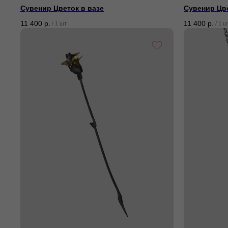
Сувенир Цветок в вазе
Сувенир Цве
11 400
р.
11 400
р.
/
1 шт
/
1 ш