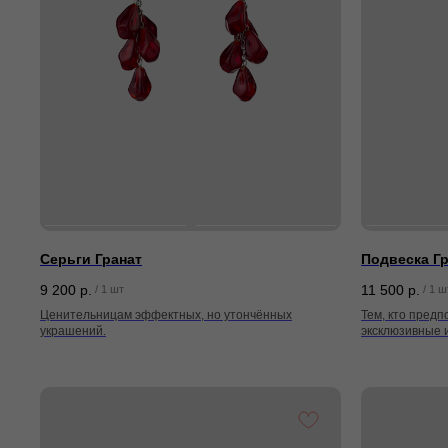
Серьги Гранат
Подвеска Г
9 200
р.
11 500
р.
/
1 шт
/
1 ш
Ценительницам эффектных, но утончённых
Тем, кто предп
украшений.
эксклюзивные 