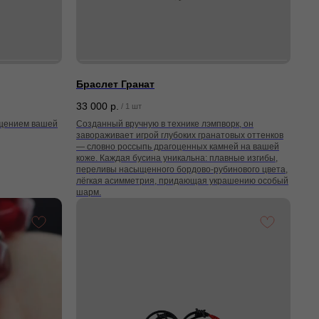
Браслет Гранат
33 000
р.
/
1 шт
ощением вашей
Созданный вручную в технике лэмпворк, он
завораживает игрой глубоких гранатовых оттенков
— словно россыпь драгоценных камней на вашей
коже. Каждая бусина уникальна: плавные изгибы,
переливы насыщенного бордово-рубинового цвета,
лёгкая асимметрия, придающая украшению особый
шарм.