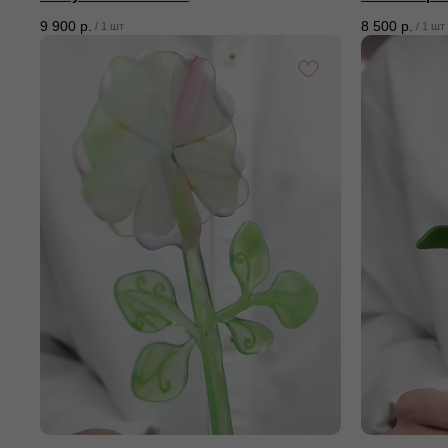
9 900
р.
8 500
р.
/
1 шт
/
1 шт