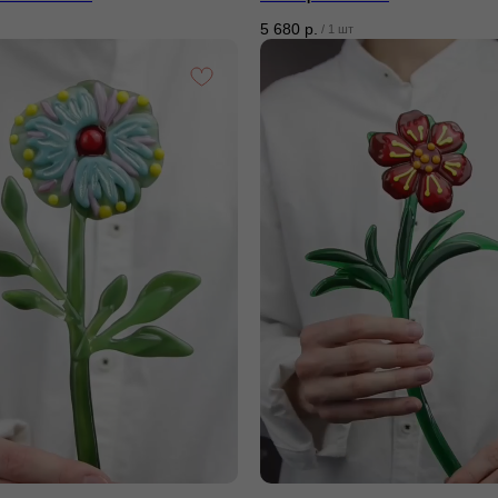
5 680
р.
/
1 шт