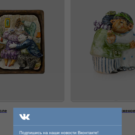
сле
Статуэтка Ежики и морожено
10 550
р.
/
1 шт
Подпишись на наши новости Вконтакте!