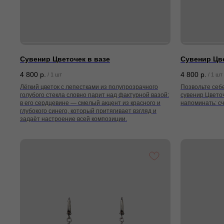
Сувенир Цветочек в вазе
Сувенир Цве
4 800
р.
4 800
р.
/
1 шт
/
1 шт
Лёгкий цветок с лепестками из полупрозрачного
Позвольте себ
голубого стекла словно парит над фактурной вазой:
сувенир Цветоч
в его сердцевине — смелый акцент из красного и
напоминать: сч
глубокого синего, который притягивает взгляд и
задаёт настроение всей композиции.