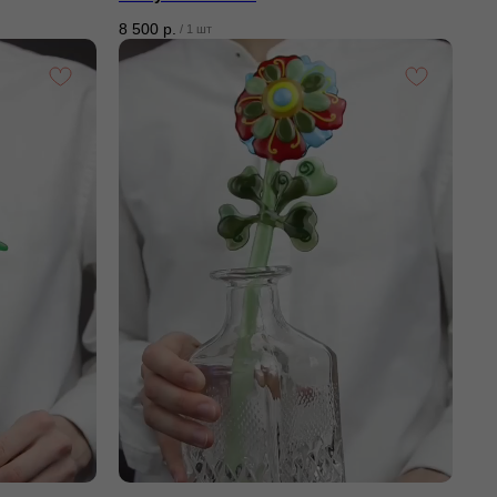
8 500
р.
/
1 шт