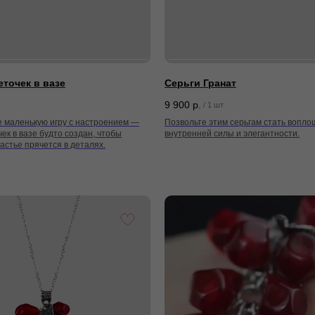
точек в вазе
Серьги Гранат
9 900
р.
/
1 шт
е маленькую игру с настроением —
Позвольте этим серьгам стать вопл
ек в вазе будто создан, чтобы
внутренней силы и элегантности.
астье прячется в деталях.