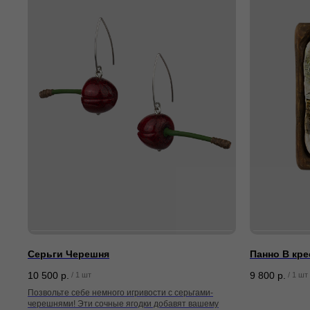
Серьги Черешня
Панно В кре
10 500
р.
9 800
р.
/
1 шт
/
1 шт
Позвольте себе немного игривости с серьгами-
черешнями! Эти сочные ягодки добавят вашему