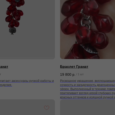
ранат
Браслет Гранат
19 800
р.
т
/
1 шт
очитает аксессуары ручной работы и
Роскошное украшение, воплощающее
изделия.
сочность и загадочность драгоценны
зёрен. Выполненный в технике лэмпв
притягивает взгляд игрой глубоких р
красных оттенков и изящной ручной 