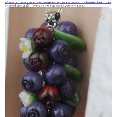
облепихе. К ним изящно примыкают вытянутые листья приглушённо‑зелёного тона
с тонкой фактурой — будто на них ещё лежит утренняя роса.