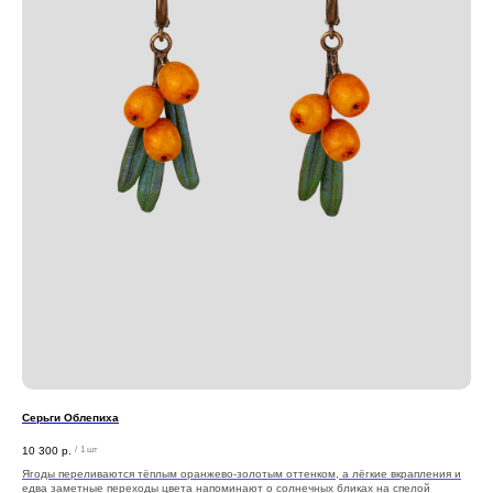
Серьги Облепиха
10 300
р.
/
1 шт
Ягоды переливаются тёплым оранжево‑золотым оттенком, а лёгкие вкрапления и
едва заметные переходы цвета напоминают о солнечных бликах на спелой