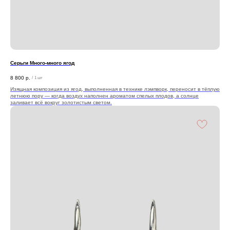
Серьги Много-много ягод
8 800
р.
/
1 шт
Изящная композиция из ягод, выполненная в технике лэмпворк, переносит в тёплую
летнюю пору — когда воздух наполнен ароматом спелых плодов, а солнце
заливает всё вокруг золотистым светом.