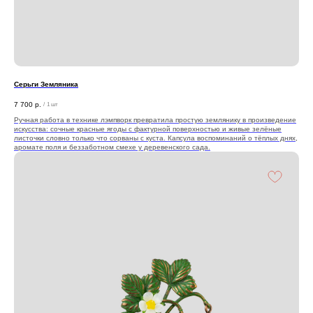
Серьги Земляника
7 700
р.
/
1 шт
Ручная работа в технике лэмпворк превратила простую землянику в произведение
искусства: сочные красные ягоды с фактурной поверхностью и живые зелёные
листочки словно только что сорваны с куста. Капсула воспоминаний о тёплых днях,
аромате поля и беззаботном смехе у деревенского сада.