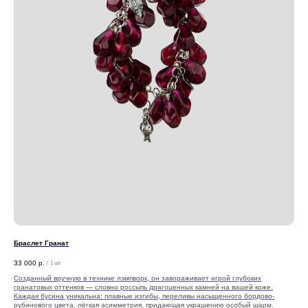
Браслет Гранат
33 000
р.
/
1 шт
Созданный вручную в технике лэмпворк, он завораживает игрой глубоких
гранатовых оттенков — словно россыпь драгоценных камней на вашей коже.
Каждая бусина уникальна: плавные изгибы, переливы насыщенного бордово-
рубинового цвета, лёгкая асимметрия, придающая украшению особый шарм.