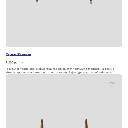
Серьги Облепиха
8 200
р.
/
1 шт
Гроздья янтарно‑оранжевых ягод переливаются тёплыми оттенками, а тонкие
тёмные крапинки напоминают о естественной фактуре настоящей облепихи.