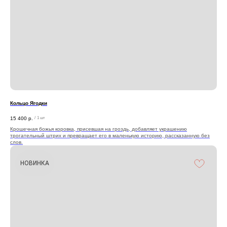
Кольцо Ягодки
15 400
р.
/
1 шт
Крошечная божья коровка, присевшая на гроздь, добавляет украшению
трогательный штрих и превращает его в маленькую историю, рассказанную без
слов.
НОВИНКА