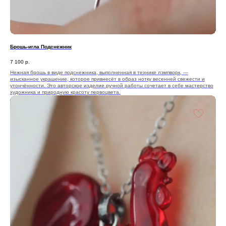
Брошь-игла Подснежник
7 100
р.
Нежная брошь в виде подснежника, выполненная в технике лэмпворк, —
изысканное украшение, которое привнесёт в образ нотку весенней свежести и
утончённости. Это авторское изделие ручной работы сочетает в себе мастерство
художника и природную красоту первоцвета.