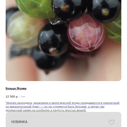
Кольцо Ягодки
12 500
р.
/
1 шт
Чёрная смородина, крыжовник и капля красной ягоды складываются в лаконичный,
но выразительный букет — он не стремится быть броским, а звучит как
деликатный намёк на изобилие и радость простых вещей.
НОВИНКА