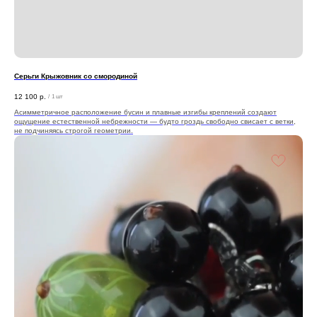
Серьги Крыжовник со смородиной
12 100
р.
/
1 шт
Асимметричное расположение бусин и плавные изгибы креплений создают
ощущение естественной небрежности — будто гроздь свободно свисает с ветки,
не подчиняясь строгой геометрии.