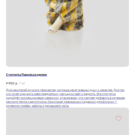
Статуэтка Парочка в одеяле
9 900
р.
/
1 шт
Для ценителей ручного творчества, которые ценят в вещах душу и характер. Для тех,
кто хочет окружить себя предметами, несущими свет и радость. Эта статуэтка
подойдёт коллекционерам керамики, а также всем, кто мечтает добавить в интерьер
немного тепла и артистизма. Она станет прекрасным подарком для близких —
символом любви, заботы и домашнего уюта.