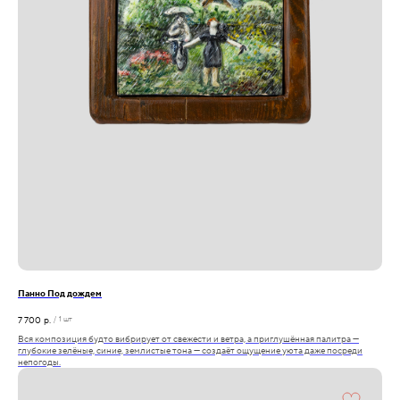
Панно Под дождем
7 700
р.
/
1 шт
Вся композиция будто вибрирует от свежести и ветра, а приглушённая палитра —
глубокие зелёные, синие, землистые тона — создаёт ощущение уюта даже посреди
непогоды.