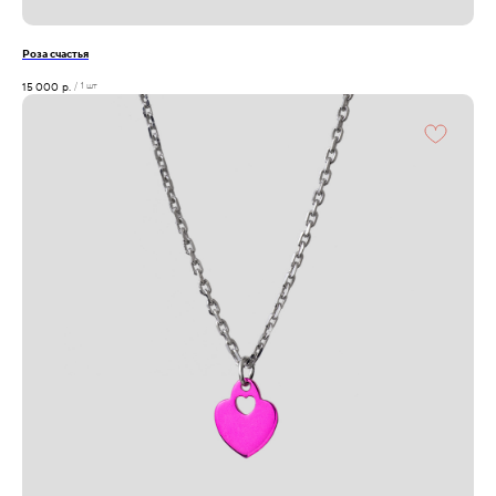
Роза счастья
15 000
р.
/
1 шт