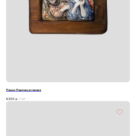
Панно Парочка в гамаке
8 500
р.
/
1 шт