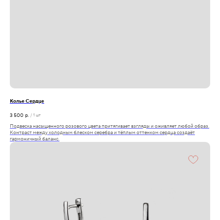
Колье Сердце
3 500
р.
/
1 шт
Подвеска насыщенного розового цвета притягивает взгляды и оживляет любой образ.
Контраст между холодным блеском серебра и тёплым оттенком сердца создаёт
гармоничный баланс.