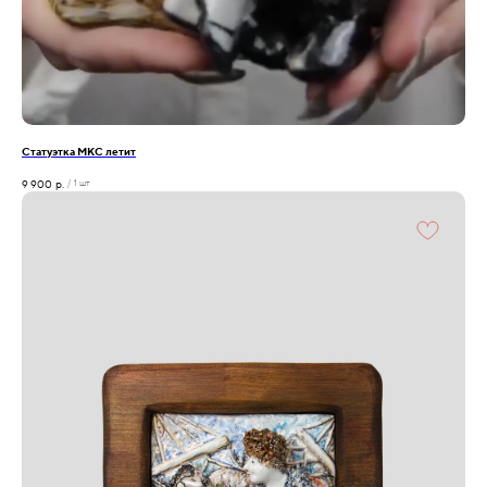
Статуэтка МКС летит
9 900
р.
/
1 шт