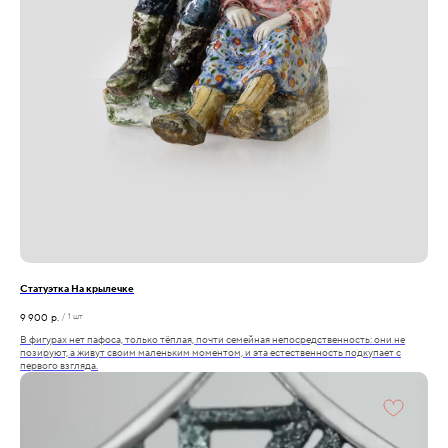
Статуэтка На крылечке
9 900
р.
/
1 шт
В фигурах нет пафоса, только тёплая, почти семейная непосредственность: они не
позируют, а живут своим маленьким моментом, и эта естественность подкупает с
первого взгляда.