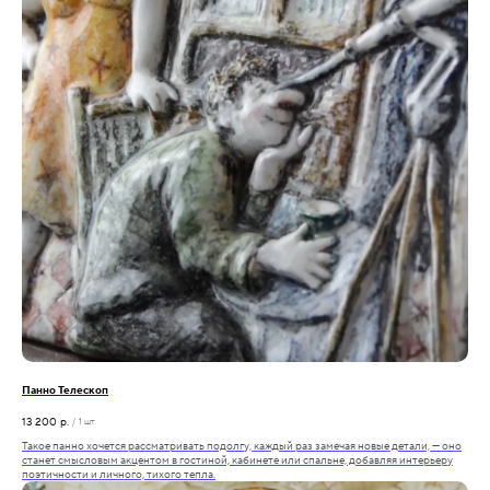
Панно Телескоп
13 200
р.
/
1 шт
Такое панно хочется рассматривать подолгу, каждый раз замечая новые детали, — оно
станет смысловым акцентом в гостиной, кабинете или спальне, добавляя интерьеру
поэтичности и личного, тихого тепла.