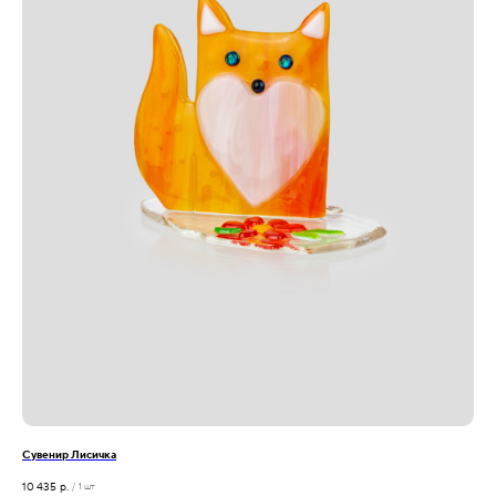
Сувенир Лисичка
10 435
р.
/
1 шт