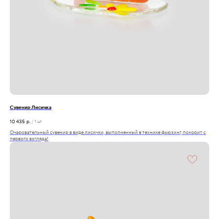
Сувенир Лисичка
10 435
р.
/
1 шт
Очаровательный сувенир в виде лисички, выполненный в технике фьюзинг, покорит с
первого взгляда!