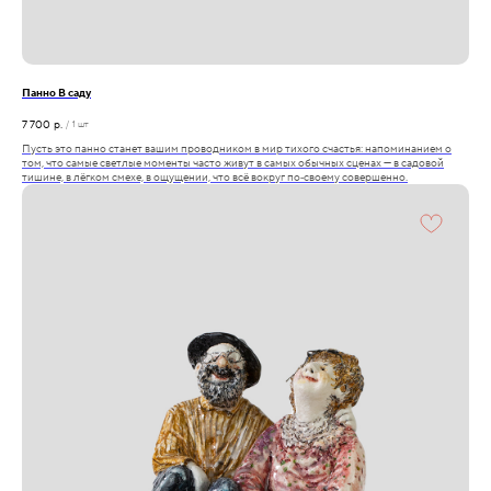
Панно В саду
7 700
р.
/
1 шт
Пусть это панно станет вашим проводником в мир тихого счастья: напоминанием о
том, что самые светлые моменты часто живут в самых обычных сценах — в садовой
тишине, в лёгком смехе, в ощущении, что всё вокруг по‑своему совершенно.