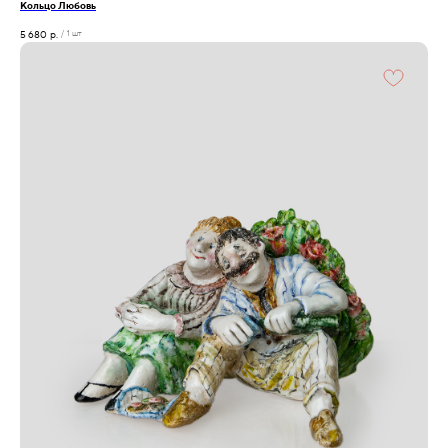
Кольцо Любовь
5 680
р.
/
1 шт