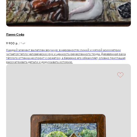
Панно Софа
9 900
р.
/
1 шт
Каждый элемент вылеплен вручную: в неровностях линий и мягкой асимметрии
читается тепло человеческих рук и ценность ремесленного труда. Деревянная рама
тёплого оттенка не спорит с сюжетом, а бережно его обрамляет, словно приглашая
рассматривать детали и додумывать историю.