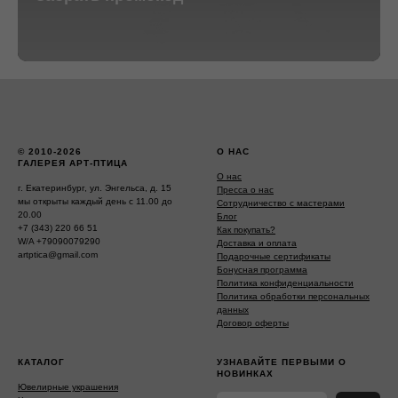
© 2010-2026
О НАС
ГАЛЕРЕЯ АРТ-ПТИЦА
О нас
г. Екатеринбург, ул. Энгельса, д. 15
Пресса о нас
мы открыты каждый день с 11.00 до
Сотрудничество с мастерами
20.00
Блог
+7 (343) 220 66 51
Как покупать?
W/A +79090079290
Доставка и оплата
artptica@gmail.com
Подарочные сертификаты
Бонусная программа
Политика конфиденциальности
Политика обработки персональных
данных
Договор оферты
КАТАЛОГ
УЗНАВАЙТЕ ПЕРВЫМИ О
НОВИНКАХ
Ювелирные украшения