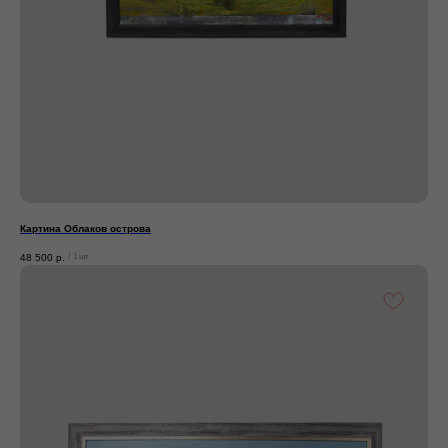
Картина Облаков острова
48 500
р.
/
1 шт