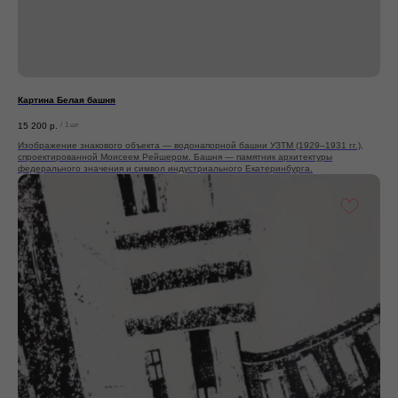
Картина Белая башня
15 200
р.
/
1 шт
Изображение знакового объекта — водонапорной башни УЗТМ (1929–1931 гг.),
спроектированной Моисеем Рейшером. Башня — памятник архитектуры
федерального значения и символ индустриального Екатеринбурга.