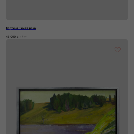
Картина Тихая река
48 000
р.
/
1 шт