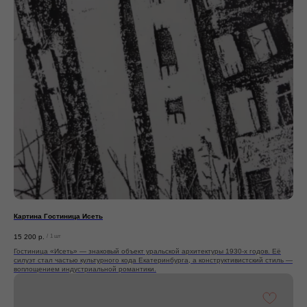
Картина Гостиница Исеть
15 200
р.
/
1 шт
Гостиница «Исеть» — знаковый объект уральской архитектуры 1930-х годов. Её
силуэт стал частью культурного кода Екатеринбурга, а конструктивистский стиль —
воплощением индустриальной романтики.