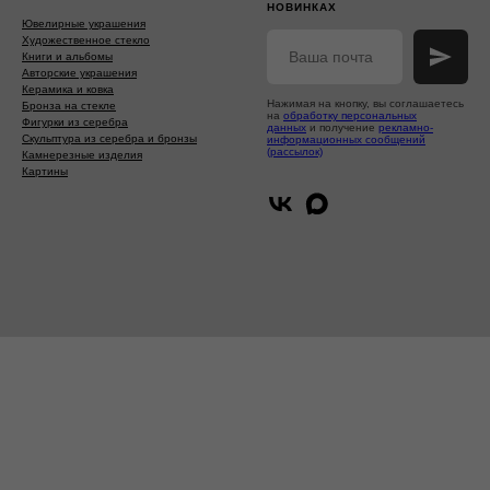
НОВИНКАХ
Ювелирные украшения
Художественное стекло
Книги и альбомы
Авторские украшения
Керамика и ковка
Нажимая на кнопку, вы соглашаетесь
Бронза на стекле
на
обработку персональных
Фигурки из серебра
данных
и получение
рекламно-
Скульптура из серебра и бронзы
информационных сообщений
(рассылок)
Камнерезные изделия
Картины