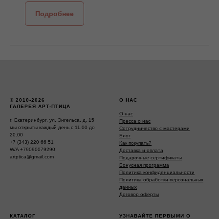
Подробнее
© 2010-2026
О НАС
ГАЛЕРЕЯ АРТ-ПТИЦА
О нас
г. Екатеринбург, ул. Энгельса, д. 15
Пресса о нас
мы открыты каждый день с 11.00 до
Сотрудничество с мастерами
20.00
Блог
+7 (343) 220 66 51
Как покупать?
W/A +79090079290
Доставка и оплата
artptica@gmail.com
Подарочные сертификаты
Бонусная программа
Политика конфиденциальности
Политика обработки персональных
данных
Договор оферты
КАТАЛОГ
УЗНАВАЙТЕ ПЕРВЫМИ О