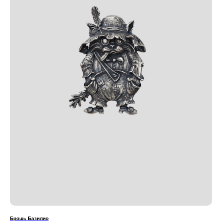
Брошь Базилио