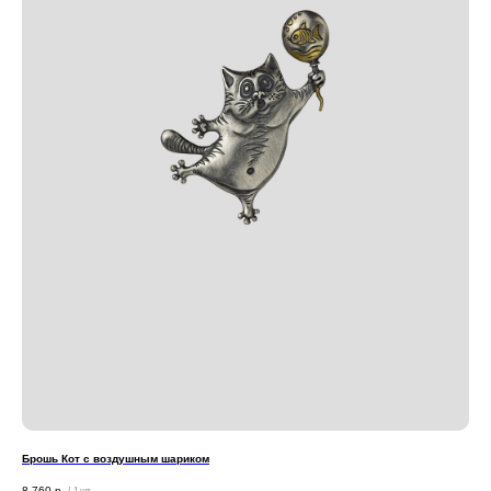
Брошь Кот с воздушным шариком
8 760
р.
/
1 шт