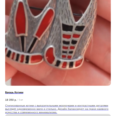
Брошь Котики
18 350
р.
/
1 шт
Стилизованные котики с выразительными мордочками и контрастными деталями
выглядят одновременно мило и стильно. Дизайн балансирует на грани наивного
искусства и современного минимализма.