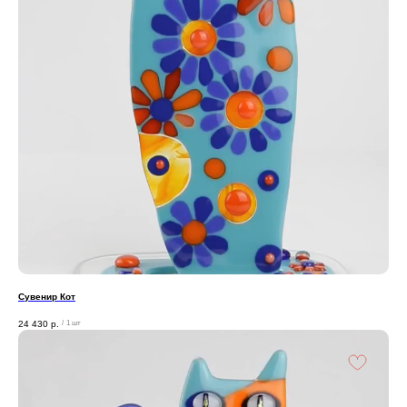
Сувенир Кот
24 430
р.
/
1 шт