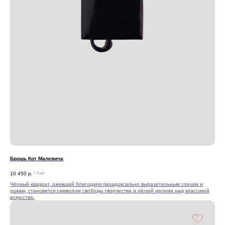
Брошь Кот Малевича
10 450
р.
/
1 шт
Чёрный квадрат, оживший благодаря парадоксально выразительным глазам и
ушкам, становится символом свободы творчества и лёгкой иронии над классикой
искусства.