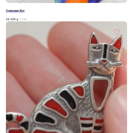
Сувенир Кот
24 430
р.
/
1 шт