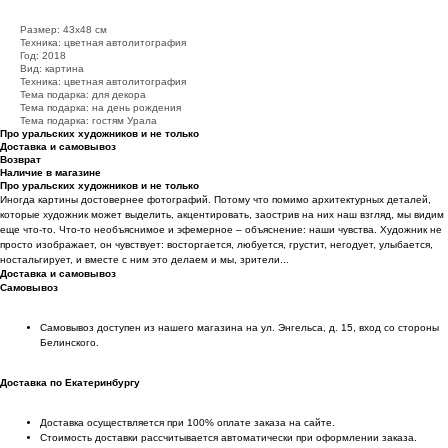
Размер: 43х48 см
Техника: цветная автолитография
Год: 2018
Вид: картина
Техника: цветная автолитография
Тема подарка: для декора
Тема подарка: на день рождения
Тема подарка: гостям Урала
Про уральских художников и не только
Доставка и самовывоз
Возврат
Наличие в магазине
Про уральских художников и не только
Иногда картины достовернее фотографий. Потому что помимо архитектурных деталей,
которые художник может выделить, акцентировать, заострив на них наш взгляд, мы видим
еще что-то. Что-то необъяснимое и эфемерное – объяснение: наши чувства. Художник не
просто изображает, он чувствует: восторгается, любуется, грустит, негодует, улыбается,
ностальгирует, и вместе с ним это делаем и мы, зрители...
Доставка и самовывоз
Самовывоз
Самовывоз доступен из нашего магазина на ул. Энгельса, д. 15, вход со стороны
Белинского.
Доставка по Екатеринбургу
Доставка осуществляется при 100% оплате заказа на сайте.
Стоимость доставки рассчитывается автоматически при оформлении заказа.