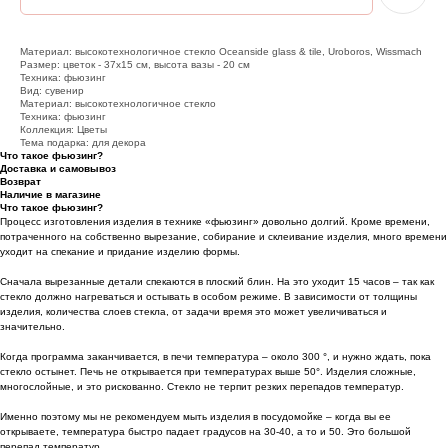
Материал: высокотехнологичное стекло Oceanside glass & tile, Uroboros, Wissmach
Размер: цветок - 37х15 см, высота вазы - 20 см
Техника: фьюзинг
Вид: сувенир
Материал: высокотехнологичное стекло
Техника: фьюзинг
Коллекция: Цветы
Тема подарка: для декора
Что такое фьюзинг?
Доставка и самовывоз
Возврат
Наличие в магазине
Что такое фьюзинг?
Процесс изготовления изделия в технике «фьюзинг» довольно долгий. Кроме времени,
потраченного на собственно вырезание, собирание и склеивание изделия, много времени
уходит на спекание и придание изделию формы.
Сначала вырезанные детали спекаются в плоский блин. На это уходит 15 часов – так как
стекло должно нагреваться и остывать в особом режиме. В зависимости от толщины
изделия, количества слоев стекла, от задачи время это может увеличиваться и
значительно.
Когда программа заканчивается, в печи температура – около 300 °, и нужно ждать, пока
стекло остынет. Печь не открывается при температурах выше 50°. Изделия сложные,
многослойные, и это рискованно. Стекло не терпит резких перепадов температур.
Именно поэтому мы не рекомендуем мыть изделия в посудомойке – когда вы ее
открываете, температура быстро падает градусов на 30-40, а то и 50. Это большой
перепад температур.