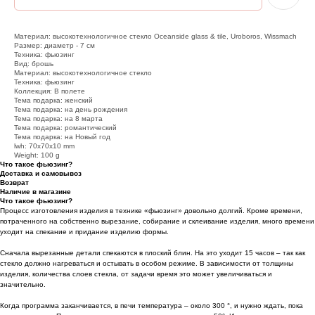
Материал: высокотехнологичное стекло Oceanside glass & tile, Uroboros, Wissmach
Размер: диаметр - 7 см
Техника: фьюзинг
Вид: брошь
Материал: высокотехнологичное стекло
Техника: фьюзинг
Коллекция: В полете
Тема подарка: женский
Тема подарка: на день рождения
Тема подарка: на 8 марта
Тема подарка: романтический
Тема подарка: на Новый год
lwh: 70x70x10 mm
Weight: 100 g
Что такое фьюзинг?
Доставка и самовывоз
Возврат
Наличие в магазине
Что такое фьюзинг?
Процесс изготовления изделия в технике «фьюзинг» довольно долгий. Кроме времени,
потраченного на собственно вырезание, собирание и склеивание изделия, много времени
уходит на спекание и придание изделию формы.
Сначала вырезанные детали спекаются в плоский блин. На это уходит 15 часов – так как
стекло должно нагреваться и остывать в особом режиме. В зависимости от толщины
изделия, количества слоев стекла, от задачи время это может увеличиваться и
значительно.
Когда программа заканчивается, в печи температура – около 300 °, и нужно ждать, пока