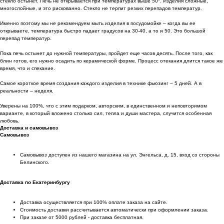
стекло остынет. Печь не открывается при температурах выше 50°. Изделия сложные,
многослойные, и это рискованно. Стекло не терпит резких перепадов температур.
Именно поэтому мы не рекомендуем мыть изделия в посудомойке – когда вы ее
открываете, температура быстро падает градусов на 30-40, а то и 50. Это большой
перепад температур.
Пока печь остынет до нужной температуры, пройдет еще часов десять. После того, как
блин готов, его нужно осадить по керамической форме. Процесс отекания длится такое же
время, что и спекание.
Самое короткое время создания каждого изделия в технике фьюзинг – 5 дней. А в
реальности – неделя.
Уверены на 100%, что с этим подарком, авторским, в единственном и неповторимом
варианте, в который вложено столько сил, тепла и души мастера, случится особенная
любовь.
Доставка и самовывоз
Самовывоз
Самовывоз доступен из нашего магазина на ул. Энгельса, д. 15, вход со стороны
Белинского.
Доставка по Екатеринбургу
Доставка осуществляется при 100% оплате заказа на сайте.
Стоимость доставки рассчитывается автоматически при оформлении заказа.
При заказе от 5000 рублей - доставка бесплатная.