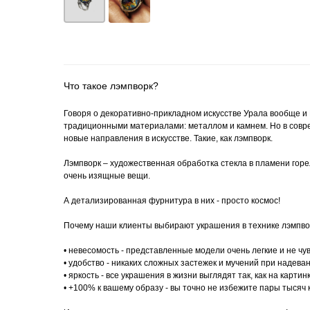
Что такое лэмпворк?
Говоря о декоративно-прикладном искусстве Урала вообще и 
традиционными материалами: металлом и камнем. Но в совр
новые направления в искусстве. Такие, как лэмпворк.
Лэмпворк – художественная обработка стекла в пламени горе
очень изящные вещи.
А детализированная фурнитура в них - просто космос!
Почему наши клиенты выбирают украшения в технике лэмпво
• невесомость - представленные модели очень легкие и не чу
• удобство - никаких сложных застежек и мучений при надева
• яркость - все украшения в жизни выглядят так, как на карти
• +100% к вашему образу - вы точно не избежите пары тыся