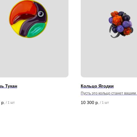
ь Тукан
Кольцо Ягодки
Пусть это кольцо станет вашим
манифестом — каждый взгляд н
р.
10 300
р.
/
1 шт
/
1 шт
напоминать, что красота бывае
яркой, дерзкой и бесконечно жи