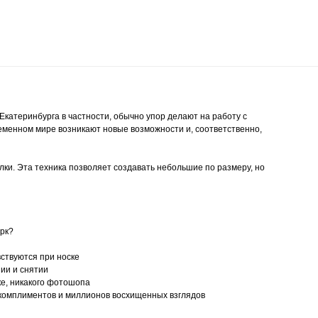
Екатеринбурга в частности, обычно упор делают на работу с
еменном мире возникают новые возможности и, соответственно,
лки. Эта техника позволяет создавать небольшие по размеру, но
рк?
вствуются при носке
нии и снятии
нке, никакого фотошопа
ч комплиментов и миллионов восхищенных взглядов