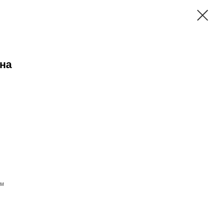
на
см