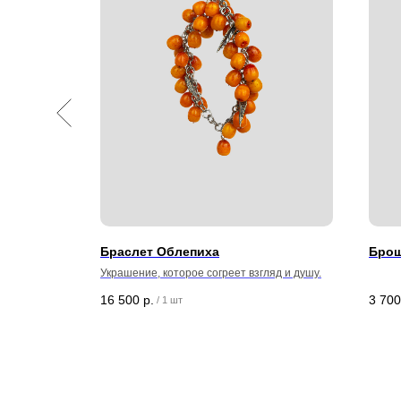
Браслет Облепиха
Брош
Украшение, которое согреет взгляд и душу.
16 500
р.
3 700
/
1 шт