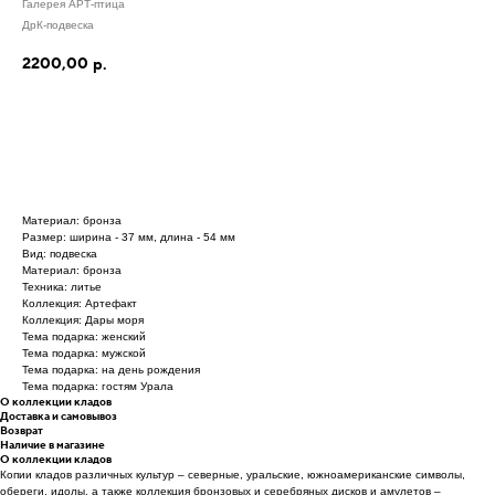
Галерея АРТ-птица
ДрК-подвеска
2200,00
р.
Материал: бронза
Размер: ширина - 37 мм, длина - 54 мм
Вид: подвеска
Материал: бронза
Техника: литье
Коллекция: Артефакт
Коллекция: Дары моря
Тема подарка: женский
Тема подарка: мужской
Тема подарка: на день рождения
Тема подарка: гостям Урала
О коллекции кладов
Доставка и самовывоз
Возврат
Наличие в магазине
О коллекции кладов
Копии кладов различных культур – северные, уральские, южноамериканские символы,
обереги, идолы, а также коллекция бронзовых и серебряных дисков и амулетов –