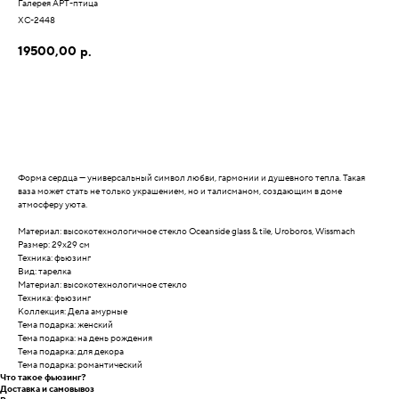
Галерея АРТ-птица
ХС-2448
19500,00
р.
Форма сердца — универсальный символ любви, гармонии и душевного тепла. Такая
ваза может стать не только украшением, но и талисманом, создающим в доме
атмосферу уюта.
Материал: высокотехнологичное стекло Oceanside glass & tile, Uroboros, Wissmach
Размер: 29х29 см
Техника: фьюзинг
Вид: тарелка
Материал: высокотехнологичное стекло
Техника: фьюзинг
Коллекция: Дела амурные
Тема подарка: женский
Тема подарка: на день рождения
Тема подарка: для декора
Тема подарка: романтический
Что такое фьюзинг?
Доставка и самовывоз