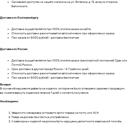
Самовывоз доступен из нашего магазина на ул. Энгельса, д. 15, вход со стороны
Белинского.
Доставка по Екатеринбургу
Доставка осуществляется при 100% оплате заказа на сайте.
Стоимость доставки рассчитывается автоматически при оформлении заказа.
При заказе от 5000 рублей - доставка бесплатная.
Доставка по России
Доставка осуществляется при 100% оплате заказа транспортной компанией Сдек или
Почтой России.
Срок доставки в другие города России - 4-7 рабочих дней.
Стоимость доставки рассчитывается автоматически при оформлении заказа.
При заказе от 5000 рублей - доставка бесплатная.
Возврат
В случае обнаружения дефекта на изделии, которое не было оговорено заранее с продавцом,
вы можете вернуть изделие в течение 7 дней с момента получения.
Необходимо:
Уведомить менеджера (отправить фото товара) на почту или W/А
Товар не должен был быть в употреблении
У ювелирных изделий не должна быть нарушена целостность ювелирной пломбы