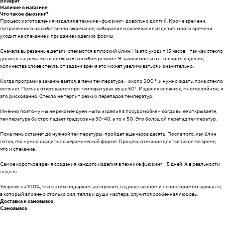
Возврат
Наличие в магазине
Что такое фьюзинг?
Процесс изготовления изделия в технике «фьюзинг» довольно долгий. Кроме времени,
потраченного на собственно вырезание, собирание и склеивание изделия, много времени
уходит на спекание и придание изделию формы.
Сначала вырезанные детали спекаются в плоский блин. На это уходит 15 часов – так как стекло
должно нагреваться и остывать в особом режиме. В зависимости от толщины изделия,
количества слоев стекла, от задачи время это может увеличиваться и значительно.
Когда программа заканчивается, в печи температура – около 300 °, и нужно ждать, пока стекло
остынет. Печь не открывается при температурах выше 50°. Изделия сложные, многослойные, и
это рискованно. Стекло не терпит резких перепадов температур.
Именно поэтому мы не рекомендуем мыть изделия в посудомойке – когда вы ее открываете,
температура быстро падает градусов на 30-40, а то и 50. Это большой перепад температур.
Пока печь остынет до нужной температуры, пройдет еще часов десять. После того, как блин
готов, его нужно осадить по керамической форме. Процесс отекания длится такое же время,
что и спекание.
Самое короткое время создания каждого изделия в технике фьюзинг – 5 дней. А в реальности –
неделя.
Уверены на 100%, что с этим подарком, авторским, в единственном и неповторимом варианте,
в который вложено столько сил, тепла и души мастера, случится особенная любовь.
Доставка и самовывоз
Самовывоз