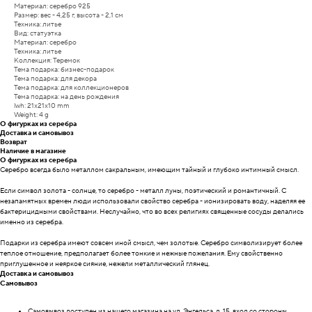
Материал: серебро 925
Размер: вес - 4,25 г, высота - 2,1 см
Техника: литье
Вид: статуэтка
Материал: серебро
Техника: литье
Коллекция: Теремок
Тема подарка: бизнес-подарок
Тема подарка: для декора
Тема подарка: для коллекционеров
Тема подарка: на день рождения
lwh: 21x21x10 mm
Weight: 4 g
О фигурках из серебра
Доставка и самовывоз
Возврат
Наличие в магазине
О фигурках из серебра
Серебро всегда было металлом сакральным, имеющим тайный и глубоко интимный смысл.
Если символ золота - солнце, то серебро - металл луны, поэтический и романтичный. С
незапамятных времен люди использовали свойство серебра - ионизировать воду, наделяя ее
бактерицидными свойствами. Неслучайно, что во всех религиях священные сосуды делались
именно из серебра.
Подарки из серебра имеют совсем иной смысл, чем золотые. Серебро символизирует более
теплое отношение, предполагает более тонкие и нежные пожелания. Ему свойственно
приглушенное и неяркое сияние, нежели металлический глянец.
Доставка и самовывоз
Самовывоз
Самовывоз доступен из нашего магазина на ул. Энгельса, д. 15, вход со стороны