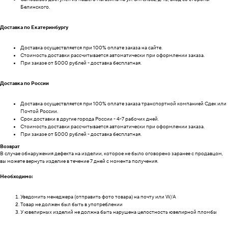
Белинского.
Доставка по Екатеринбургу
Доставка осуществляется при 100% оплате заказа на сайте.
Стоимость доставки рассчитывается автоматически при оформлении заказа.
При заказе от 5000 рублей - доставка бесплатная.
Доставка по России
Доставка осуществляется при 100% оплате заказа транспортной компанией Сдек или
Почтой России.
Срок доставки в другие города России - 4-7 рабочих дней.
Стоимость доставки рассчитывается автоматически при оформлении заказа.
При заказе от 5000 рублей - доставка бесплатная.
Возврат
В случае обнаружения дефекта на изделии, которое не было оговорено заранее с продавцом,
вы можете вернуть изделие в течение 7 дней с момента получения.
Необходимо:
Уведомить менеджера (отправить фото товара) на почту или W/А
Товар не должен был быть в употреблении
У ювелирных изделий не должна быть нарушена целостность ювелирной пломбы