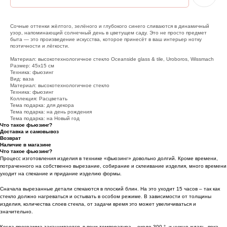
Сочные оттенки жёлтого, зелёного и глубокого синего сливаются в динамичный
узор, напоминающий солнечный день в цветущем саду. Это не просто предмет
быта — это произведение искусства, которое принесёт в ваш интерьер нотку
поэтичности и лёгкости.
Материал: высокотехнологичное стекло Oceanside glass & tile, Uroboros, Wissmach
Размер: 45х15 см
Техника: фьюзинг
Вид: ваза
Материал: высокотехнологичное стекло
Техника: фьюзинг
Коллекция: Расцветать
Тема подарка: для декора
Тема подарка: на день рождения
Тема подарка: на Новый год
Что такое фьюзинг?
Доставка и самовывоз
Возврат
Наличие в магазине
Что такое фьюзинг?
Процесс изготовления изделия в технике «фьюзинг» довольно долгий. Кроме времени,
потраченного на собственно вырезание, собирание и склеивание изделия, много времени
уходит на спекание и придание изделию формы.
Сначала вырезанные детали спекаются в плоский блин. На это уходит 15 часов – так как
стекло должно нагреваться и остывать в особом режиме. В зависимости от толщины
изделия, количества слоев стекла, от задачи время это может увеличиваться и
значительно.
Когда программа заканчивается, в печи температура – около 300 °, и нужно ждать, пока