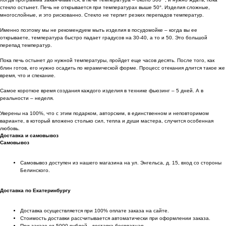
стекло остынет. Печь не открывается при температурах выше 50°. Изделия сложные,
многослойные, и это рискованно. Стекло не терпит резких перепадов температур.
Именно поэтому мы не рекомендуем мыть изделия в посудомойке – когда вы ее
открываете, температура быстро падает градусов на 30-40, а то и 50. Это большой
перепад температур.
Пока печь остынет до нужной температуры, пройдет еще часов десять. После того, как
блин готов, его нужно осадить по керамической форме. Процесс отекания длится такое же
время, что и спекание.
Самое короткое время создания каждого изделия в технике фьюзинг – 5 дней. А в
реальности – неделя.
Уверены на 100%, что с этим подарком, авторским, в единственном и неповторимом
варианте, в который вложено столько сил, тепла и души мастера, случится особенная
любовь.
Доставка и самовывоз
Самовывоз
Самовывоз доступен из нашего магазина на ул. Энгельса, д. 15, вход со стороны
Белинского.
Доставка по Екатеринбургу
Доставка осуществляется при 100% оплате заказа на сайте.
Стоимость доставки рассчитывается автоматически при оформлении заказа.
При заказе от 5000 рублей - доставка бесплатная.