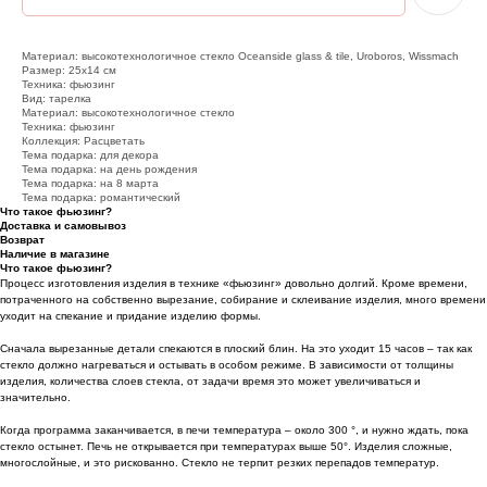
Материал: высокотехнологичное стекло Oceanside glass & tile, Uroboros, Wissmach
Размер: 25х14 см
Техника: фьюзинг
Вид: тарелка
Материал: высокотехнологичное стекло
Техника: фьюзинг
Коллекция: Расцветать
Тема подарка: для декора
Тема подарка: на день рождения
Тема подарка: на 8 марта
Тема подарка: романтический
Что такое фьюзинг?
Доставка и самовывоз
Возврат
Наличие в магазине
Что такое фьюзинг?
Процесс изготовления изделия в технике «фьюзинг» довольно долгий. Кроме времени,
потраченного на собственно вырезание, собирание и склеивание изделия, много времени
уходит на спекание и придание изделию формы.
Сначала вырезанные детали спекаются в плоский блин. На это уходит 15 часов – так как
стекло должно нагреваться и остывать в особом режиме. В зависимости от толщины
изделия, количества слоев стекла, от задачи время это может увеличиваться и
значительно.
Когда программа заканчивается, в печи температура – около 300 °, и нужно ждать, пока
стекло остынет. Печь не открывается при температурах выше 50°. Изделия сложные,
многослойные, и это рискованно. Стекло не терпит резких перепадов температур.