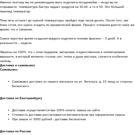
Именно поэтому мы не рекомендуем мыть изделия в посудомойке – когда вы ее
открываете, температура быстро падает градусов на 30-40, а то и 50. Это большой
перепад температур.
Пока печь остынет до нужной температуры, пройдет еще часов десять. После того, как
блин готов, его нужно осадить по керамической форме. Процесс отекания длится такое же
время, что и спекание.
Самое короткое время создания каждого изделия в технике фьюзинг – 5 дней. А в
реальности – неделя.
Уверены на 100%, что с этим подарком, авторским, в единственном и неповторимом
варианте, в который вложено столько сил, тепла и души мастера, случится особенная
любовь.
Доставка и самовывоз
Самовывоз
Самовывоз доступен из нашего магазина на ул. Энгельса, д. 15, вход со стороны
Белинского.
Доставка по Екатеринбургу
Доставка осуществляется при 100% оплате заказа на сайте.
Стоимость доставки рассчитывается автоматически при оформлении заказа.
При заказе от 5000 рублей - доставка бесплатная.
Доставка по России