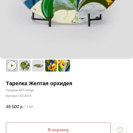
Тарелка Желтая орхидея
Галерея АРТ-птица
Артикул:
ХС-2474
48 500
р.
/
1 шт
В корзину