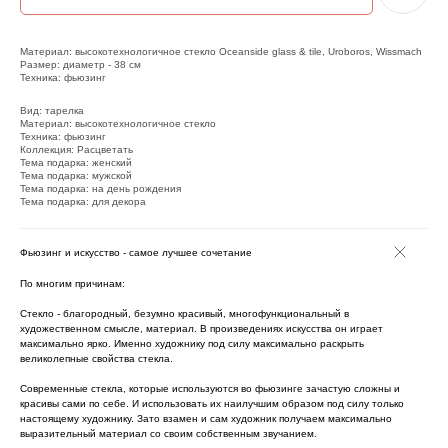
Материал: высокотехнологичное стекло Oceanside glass & tile, Uroboros, Wissmach
Размер: диаметр - 38 см
Техника: фьюзинг
Вид: тарелка
Материал: высокотехнологичное стекло
Техника: фьюзинг
Коллекция: Расцветать
Тема подарка: женский
Тема подарка: мужской
Тема подарка: на день рождения
Тема подарка: для декора
Фьюзинг и искусство - самое лучшее сочетание
По многим причинам:
Стекло - благородный, безумно красивый, многофункциональный в
художественном смысле, материал. В произведениях искусства он играет
максимально ярко. Именно художнику под силу максимально раскрыть
великолепные свойства стекла.
Современные стекла, которые используются во фьюзинге зачастую сложны и
красивы сами по себе. И использовать их наилучшим образом под силу только
настоящему художнику. Зато взамен и сам художник получаем максимально
выразительный материал со своим собственным звучанием.