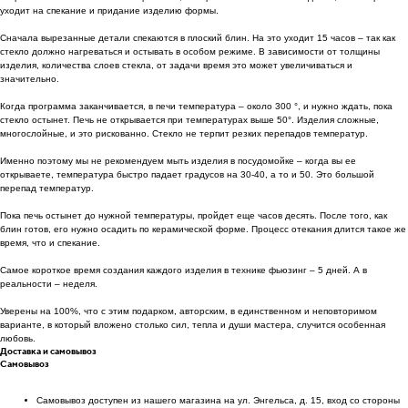
уходит на спекание и придание изделию формы.
Сначала вырезанные детали спекаются в плоский блин. На это уходит 15 часов – так как
стекло должно нагреваться и остывать в особом режиме. В зависимости от толщины
изделия, количества слоев стекла, от задачи время это может увеличиваться и
значительно.
Когда программа заканчивается, в печи температура – около 300 °, и нужно ждать, пока
стекло остынет. Печь не открывается при температурах выше 50°. Изделия сложные,
многослойные, и это рискованно. Стекло не терпит резких перепадов температур.
Именно поэтому мы не рекомендуем мыть изделия в посудомойке – когда вы ее
открываете, температура быстро падает градусов на 30-40, а то и 50. Это большой
перепад температур.
Пока печь остынет до нужной температуры, пройдет еще часов десять. После того, как
блин готов, его нужно осадить по керамической форме. Процесс отекания длится такое же
время, что и спекание.
Самое короткое время создания каждого изделия в технике фьюзинг – 5 дней. А в
реальности – неделя.
Уверены на 100%, что с этим подарком, авторским, в единственном и неповторимом
варианте, в который вложено столько сил, тепла и души мастера, случится особенная
любовь.
Доставка и самовывоз
Самовывоз
Самовывоз доступен из нашего магазина на ул. Энгельса, д. 15, вход со стороны