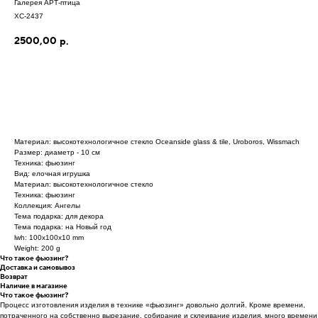
Галерея АРТ-птица
ХС-2437
2500,00
р.
Материал: высокотехнологичное стекло Oceanside glass & tile, Uroboros, Wissmach
Размер: диаметр - 10 см
Техника: фьюзинг
Вид: елочная игрушка
Материал: высокотехнологичное стекло
Техника: фьюзинг
Коллекция: Ангелы
Тема подарка: для декора
Тема подарка: на Новый год
lwh: 100x100x10 mm
Weight: 200 g
Что такое фьюзинг?
Доставка и самовывоз
Возврат
Наличие в магазине
Что такое фьюзинг?
Процесс изготовления изделия в технике «фьюзинг» довольно долгий. Кроме времени,
потраченного на собственно вырезание, собирание и склеивание изделия, много времени