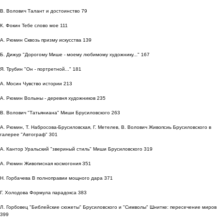
В. Волович Талант и достоинство 79
К. Фокин Тебе слово мое 111
А. Рюмин Сквозь призму искусства 139
Б. Дижур "Дорогому Мише - моему любимому художнику..." 167
Я. Трубин "Он - портретной..." 181
А. Мосин Чувство истории 213
А. Рюмин Волыны - деревня художников 235
В. Волович "Татьяниана" Миши Брусиловского 263
А. Рюмин, Т. Набросова-Брусиловская, Г. Метелев, В. Волович Живопсиь Брусиловского в
галерее "Автограф" 301
А. Кантор Уральский "звериный стиль" Миши Брусиловского 319
А. Рюмин Живописная космогония 351
Н. Горбачева В полноправии мощного дара 371
Г. Холодова Формула парадокса 383
Л. Горбовец "Библейские сюжеты" Брусиловского и "Символы" Шнитке: пересечение миров
399