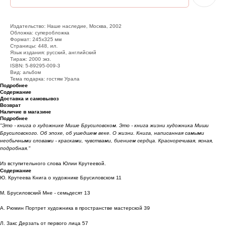
Издательство: Наше наследие, Москва, 2002
Обложка: суперобложка
Формат: 245х325 мм
Страницы: 448, ил.
Язык издания: русский, английский
Тираж: 2000 экз.
ISBN: 5-89295-009-3
Вид: альбом
Тема подарка: гостям Урала
Подробнее
Содержание
Доставка и самовывоз
Возврат
Наличие в магазине
Подробнее
"Это - книга о художнике Мише Брусиловском. Это - книга жизни художника Миши
Брусиловского. Об эпохе, об ушедшем веке. О жизни. Книга, написанная самыми
необычными словами - красками, чувствами, биением сердца. Красноречивая, ясная,
подробная."
Из вступительного слова Юлии Крутеевой.
Содержание
Ю. Крутеева Книга о художнике Брусиловском 11
М. Брусиловский Мне - семьдесят 13
А. Рюмин Портрет художника в пространстве мастерской 39
Л. Закс Дерзать от первого лица 57