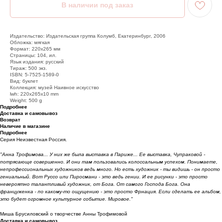
Издательство: Издательская группа Колумб, Екатеринбург, 2006
Обложка: мягкая
Формат: 220х265 мм
Страницы: 104, ил.
Язык издания: русский
Тираж: 500 экз.
ISBN: 5-7525-1589-0
Вид: буклет
Коллекция: музей Наивное искусство
lwh: 220x265x10 mm
Weight: 500 g
Подробнее
Доставка и самовывоз
Возврат
Наличие в магазине
Подробнее
Серия Неизвестная Россия.
"Анна Трофимова... У них же была выставка в Париже... Ее выставка, Чупраковой -
потрясающе совершенно. И они там пользовались колоссальным успехом. Понимаете,
непрофессиональных художников ведь много. Но есть художник - ты видишь - он просто
гениальный. Вот Руссо или Пиросмани - это ведь гении. И ее рисунки - это просто
невероятно талантливый художник, от Бога. От самого Господа Бога. Она
француженка - по какому-то ощущению - это просто Фрнация. Если сделать ее альбом,
это будет огромное культурное событие. Мировое."
Миша Брусиловский о творчестве Анны Трофимовой
Доставка и самовывоз