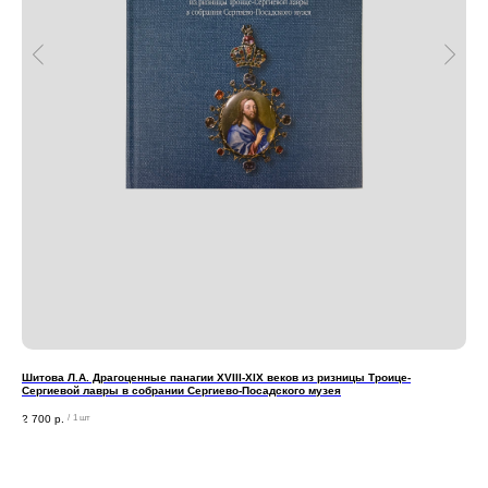
Шитова Л.А. Драгоценные панагии XVIII-XIX веков из ризницы Троице-
Гря
Сергиевой лавры в собрании Сергиево-Посадского музея
2 1
2 700
р.
/
1 шт