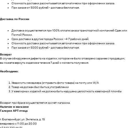
Стоимость доставки рассчитывается автоматически при оформлении заказа.
При заказе от 5000 рублей - доставка бесплатная.
Доставка по России
Доставка осуществляется при 100% оплате заказа транспортной компанией Сдек или
Почтой России.
Срок доставки в другие города России - 4-7 рабочих дней.
Стоимость доставки рассчитывается автоматически при оформлении заказа.
При заказе от 5000 рублей - доставка бесплатная.
Возврат
В случае обнаружения дефекта на изделии, которое не было оговорено заранее с продавцом,
вы можете вернуть изделие в течение 7 дней с момента получения.
Необходимо:
Уведомить менеджера (отправить фото товара) на почту или W/А
Товар не должен был быть в употреблении
У ювелирных изделий не должна быть нарушена целостность ювелирной пломбы
Возврат при браке осуществляется за счет магазина.
Наличие в магазине
Галерея АРТ-птица
г. Екатеринбург, ул. Энгельса, д. 15
ежедневно с 11.00 до 20.00
+7 343 220 66 51