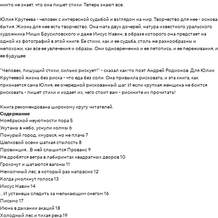
никто не знает, что она пишет стихи. Теперь знают все.
Юлия Крутеева - человек с интересной судьбой и взглядом на мир. Творчество для нее - основа
бытия. Жизнь для нее есть творчество. Она мать двух дочерей, натура известного уральского
художника Миши Брусиловского и даже Иисус Навин, в образе которого она предстает на
одной из фотографий в этой книге. Ее стихи, как и ее судьба, столь же разнообразны и
непохожи, как все ее увлечения и образы. Они одновременно и ее летопись, и ее переживания, и
ее будущее.
"Человек, пишущий стихи, сильно рискует!" - сказал как-то поэт Андрей Родионов. Для Юлии
Крутеевой жизнь без риска - что еда без соли. Она привыкла рисковать, и эта книга, как
признается сама Юлия, ее очередной рискованный шаг. И если хрупкая женщина не боится
рисковать - пишет стихи и издает их, чего стоит вам - рискните их прочитать!
Книга рекомендована широкому кругу читателей.
Содержание
Ноябрьской неуютности пора 5
Укутаны в небо, уснули холмы 6
Понурый город, хмурься, но не плачь 7
Шелковой осени шаткая стылость 8
Провинция...В ней слышится Прованс 9
Не дробятся ветра в лабиринтах квадратных дворов 10
Грохочут и шатаются вагоны 11
Немолчный лес, в который раз напрасно 12
Когда умолкнут голоса 13
Иисус Навин 14
...И устанешь следить за мелькающим снегом 16
Письмо 17
Июнь в дыхании акаций 18
Холодный лес и тихая река 19