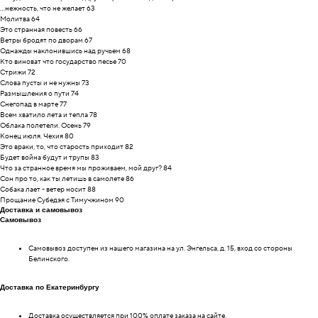
...нежность, что не желает 63
Молитва 64
Это странная повесть 66
Ветры бродят по дворам 67
Однажды наклонившись над ручьем 68
Кто виноват что государство песье 70
Стрижи 72
Слова пусты и не нужны 73
Размышления о пути 74
Снегопад в марте 77
Всем хватило лета и тепла 78
Облака полетели. Осень 79
Конец июля. Чехия 80
Это враки, то, что старость приходит 82
Будет война будут и трупы 83
Что за странное время мы проживаем, мой друг? 84
Сон про то, как ты летишь в самолете 86
Собака лает - ветер носит 88
Прощание Субедэя с Тимучжином 90
Доставка и самовывоз
Самовывоз
Самовывоз доступен из нашего магазина на ул. Энгельса, д. 15, вход со стороны
Белинского.
Доставка по Екатеринбургу
Доставка осуществляется при 100% оплате заказа на сайте.