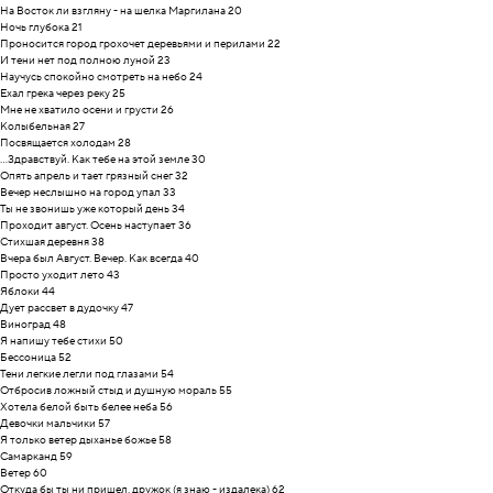
На Восток ли взгляну - на шелка Маргилана 20
Ночь глубока 21
Проносится город грохочет деревьями и перилами 22
И тени нет под полною луной 23
Научусь спокойно смотреть на небо 24
Ехал грека через реку 25
Мне не хватило осени и грусти 26
Колыбельная 27
Посвящается холодам 28
...Здравствуй. Как тебе на этой земле 30
Опять апрель и тает грязный снег 32
Вечер неслышно на город упал 33
Ты не звонишь уже который день 34
Проходит август. Осень наступает 36
Стихшая деревня 38
Вчера был Август. Вечер. Как всегда 40
Просто уходит лето 43
Яблоки 44
Дует рассвет в дудочку 47
Виноград 48
Я напишу тебе стихи 50
Бессоница 52
Тени легкие легли под глазами 54
Отбросив ложный стыд и душную мораль 55
Хотела белой быть белее неба 56
Девочки мальчики 57
Я только ветер дыханье божье 58
Самарканд 59
Ветер 60
Откуда бы ты ни пришел, дружок (я знаю - издалека) 62