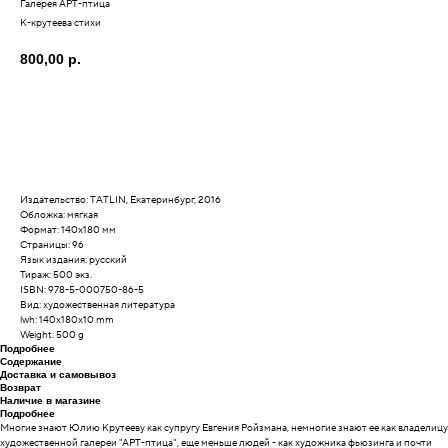
Галерея АРТ-птица
К-крутеева стихи
800,00
р.
Издательство: TATLIN, Екатеринбург, 2016
Обложка: мягкая
Формат: 140х180 мм
Страницы: 96
Язык издания: русский
Тираж: 500 экз.
ISBN: 978-5-000750-86-5
Вид: художественная литература
lwh: 140x180x10 mm
Weight: 500 g
Подробнее
Содержание
Доставка и самовывоз
Возврат
Наличие в магазине
Подробнее
Многие знают Юлию Крутееву как супругу Евгения Ройзмана, немногие знают ее как владелицу
художественной галереи "АРТ-птица", еще меньше людей - как художника фьюзинга и почти