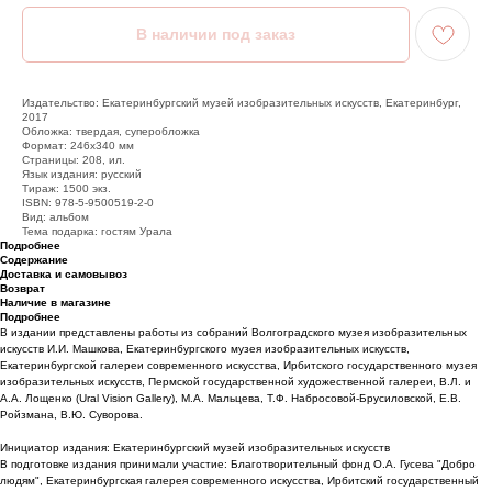
Издательство: Екатеринбургский музей изобразительных искусств, Екатеринбург,
2017
Обложка: твердая, суперобложка
Формат: 246х340 мм
Страницы: 208, ил.
Язык издания: русский
Тираж: 1500 экз.
ISBN: 978-5-9500519-2-0
Вид: альбом
Тема подарка: гостям Урала
Подробнее
Содержание
Доставка и самовывоз
Возврат
Наличие в магазине
Подробнее
В издании представлены работы из собраний Волгоградского музея изобразительных
искусств И.И. Машкова, Екатеринбургского музея изобразительных искусств,
Екатеринбургской галереи современного искусства, Ирбитского государственного музея
изобразительных искусств, Пермской государственной художественной галереи, В.Л. и
А.А. Лощенко (Ural Vision Gallery), М.А. Мальцева, Т.Ф. Набросовой-Брусиловской, Е.В.
Ройзмана, В.Ю. Суворова.
Инициатор издания: Екатеринбургский музей изобразительных искусств
В подготовке издания принимали участие: Благотворительный фонд О.А. Гусева "Добро
людям", Екатеринбургская галерея современного искусства, Ирбитский государственный