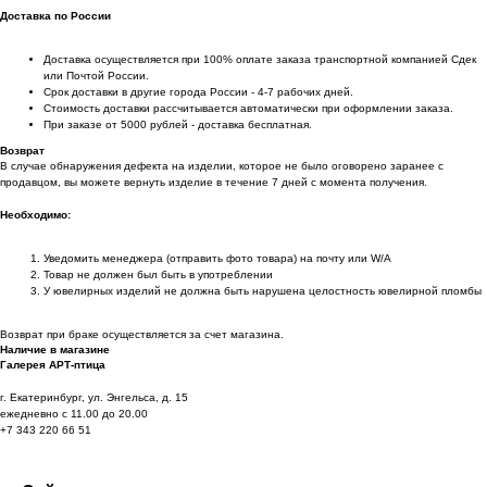
Доставка по России
Доставка осуществляется при 100% оплате заказа транспортной компанией Сдек
или Почтой России.
Срок доставки в другие города России - 4-7 рабочих дней.
Стоимость доставки рассчитывается автоматически при оформлении заказа.
При заказе от 5000 рублей - доставка бесплатная.
Возврат
В случае обнаружения дефекта на изделии, которое не было оговорено заранее с
продавцом, вы можете вернуть изделие в течение 7 дней с момента получения.
Необходимо:
Уведомить менеджера (отправить фото товара) на почту или W/А
Товар не должен был быть в употреблении
У ювелирных изделий не должна быть нарушена целостность ювелирной пломбы
Возврат при браке осуществляется за счет магазина.
Наличие в магазине
Галерея АРТ-птица
г. Екатеринбург, ул. Энгельса, д. 15
ежедневно с 11.00 до 20.00
+7 343 220 66 51