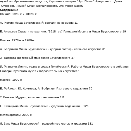
музей изобразительных искусств, Картинная галерея "Арт Палас" Аукционного Дома
"Суворовъ", Музей Миши Брусиловского, Ural Vision Gallery
Содержание
Начало: 1950-е и 10960-е
А. Рюмин Миша Брусиловский: совпали во времени 11
Е. Алексеев Страсти по картине. "1918 год" Геннадия Мосина и Миши Брусиловского 19
Поиски: 1970-е и 1980-е
А. Бобрихин Миша Брусиловский - добрый пастырь наивного искусства 31
З. Таюрова Гротескный макрокосм Брусиловского 47
И. Ризнычок Ленин, театр и совхоз Голубковский. Работы Миши Брусиловского в собрании
Екатеринбургского музея изобразительных искусств 57
Мастер: 1990-е
Е. Ройзман, Ю. Крутеева, А. Бобрихин Разговор о художнике 75
Т. Галеева Мудрец, визионер, насмешник 111
Е. Шипицына Миша Брусиловский - художник ведающий... 125
Метаморфозы: 2000-е
Л. Закс Миша Брусиловский - волшебник с кистью и красками 131