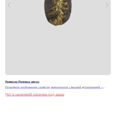
Подвеска Полевые цветы
Кол
Рельефное изображение соцветия, выполненное с высокой детализацией —
каждый лепесток и лист словно оживает на поверхности подвески.
Нет в наличии
Не