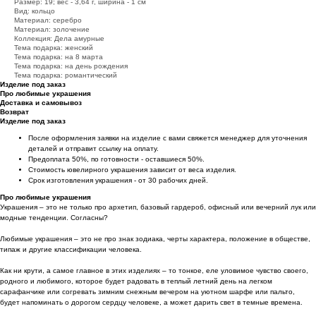
Размер: 19; вес - 3,64 г, ширина - 1 см
Вид: кольцо
Материал: серебро
Материал: золочение
Коллекция: Дела амурные
Тема подарка: женский
Тема подарка: на 8 марта
Тема подарка: на день рождения
Тема подарка: романтический
Изделие под заказ
Про любимые украшения
Доставка и самовывоз
Возврат
Изделие под заказ
После оформления заявки на изделие с вами свяжется менеджер для уточнения
деталей и отправит ссылку на оплату.
Предоплата 50%, по готовности - оставшиеся 50%.
Стоимость ювелирного украшения зависит от веса изделия.
Срок изготовления украшения - от 30 рабочих дней.
Про любимые украшения
Украшения – это не только про архетип, базовый гардероб, офисный или вечерний лук или
модные тенденции. Согласны?
Любимые украшения – это не про знак зодиака, черты характера, положение в обществе,
типаж и другие классификации человека.
Как ни крути, а самое главное в этих изделиях – то тонкое, еле уловимое чувство своего,
родного и любимого, которое будет радовать в теплый летний день на легком
сарафанчике или согревать зимним снежным вечером на уютном шарфе или пальто,
будет напоминать о дорогом сердцу человеке, а может дарить свет в темные времена.