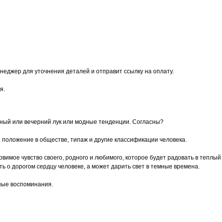
неджер для уточнения деталей и отправит ссылку на оплату.
я.
сный или вечерний лук или модные тенденции. Согласны?
, положение в обществе, типаж и другие классификации человека.
 уловимое чувство своего, родного и любимого, которое будет радовать в тепл
 о дорогом сердцу человеке, а может дарить свет в темные времена.
ные воспоминания.