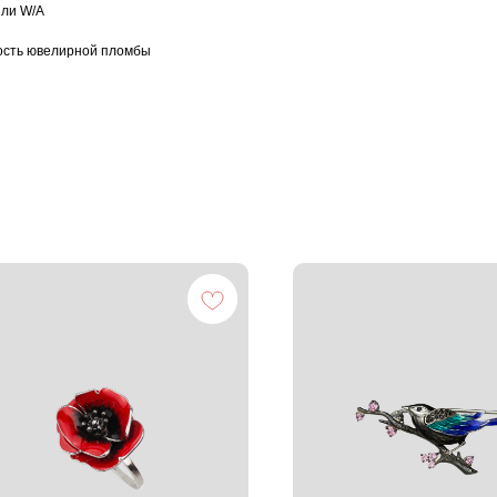
или W/А
ость ювелирной пломбы