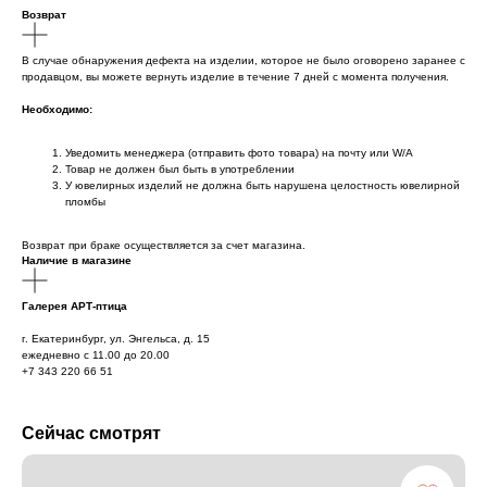
Возврат
В случае обнаружения дефекта на изделии, которое не было оговорено заранее с
продавцом, вы можете вернуть изделие в течение 7 дней с момента получения.
Необходимо:
Уведомить менеджера (отправить фото товара) на почту или W/А
Товар не должен был быть в употреблении
У ювелирных изделий не должна быть нарушена целостность ювелирной
пломбы
Возврат при браке осуществляется за счет магазина.
Наличие в магазине
Галерея АРТ-птица
г. Екатеринбург, ул. Энгельса, д. 15
ежедневно с 11.00 до 20.00
+7 343 220 66 51
Сейчас смотрят