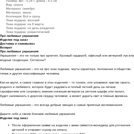
Размер: вес - 5,26 г, длина - 4,5 см
Вид: серьги
Материал: серебро
Материал: эмаль
Коллекция: Всё и сразу
Тема подарка: женский
Тема подарка: на 8 марта
Тема подарка: на день рождения
Тема подарка: романтический
Про любимые украшения
Изделие под заказ
Доставка и самовывоз
Возврат
Про любимые украшения
Украшения – это не только про архетип, базовый гардероб, офисный или вечерний лук или
модные тенденции. Согласны?
Любимые украшения – это не про знак зодиака, черты характера, положение в обществе,
типаж и другие классификации человека.
Как ни крути, а самое главное в этих изделиях – то тонкое, еле уловимое чувство своего,
родного и любимого, которое будет радовать в теплый летний день на легком
сарафанчике или согревать зимним снежным вечером на уютном шарфе или пальто,
будет напоминать о дорогом сердцу человеке, а может дарить свет в темные времена.
Любимые украшения – это всегда добрые эмоции и самые приятные воспоминания.
Дарите себе и своим близким любимые украшения.
Изделие под заказ
После оформления заявки на изделие с вами свяжется менеджер для уточнения
деталей и отправит ссылку на оплату.