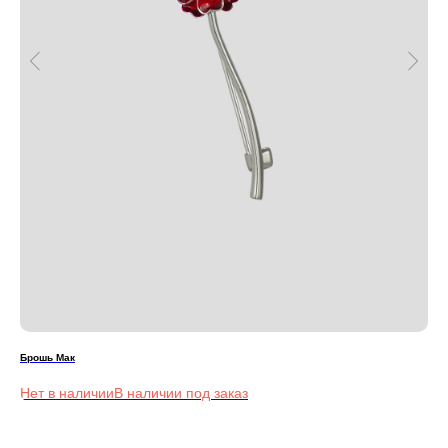
Брошь Мак
Кол
Нет в наличии
8 5