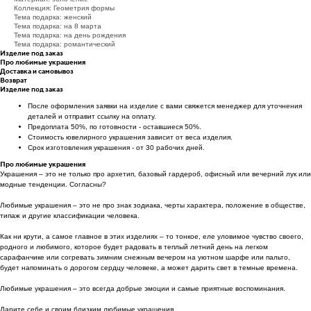
Коллекция: Геометрия формы
Тема подарка: женский
Тема подарка: на 8 марта
Тема подарка: на день рождения
Тема подарка: романтический
Изделие под заказ
Про любимые украшения
Доставка и самовывоз
Возврат
Изделие под заказ
После оформления заявки на изделие с вами свяжется менеджер для уточнения
деталей и отправит ссылку на оплату.
Предоплата 50%, по готовности - оставшиеся 50%.
Стоимость ювелирного украшения зависит от веса изделия.
Срок изготовления украшения - от 30 рабочих дней.
Про любимые украшения
Украшения – это не только про архетип, базовый гардероб, офисный или вечерний лук или
модные тенденции. Согласны?
Любимые украшения – это не про знак зодиака, черты характера, положение в обществе,
типаж и другие классификации человека.
Как ни крути, а самое главное в этих изделиях – то тонкое, еле уловимое чувство своего,
родного и любимого, которое будет радовать в теплый летний день на легком
сарафанчике или согревать зимним снежным вечером на уютном шарфе или пальто,
будет напоминать о дорогом сердцу человеке, а может дарить свет в темные времена.
Любимые украшения – это всегда добрые эмоции и самые приятные воспоминания.
Дарите себе и своим близким любимые украшения.