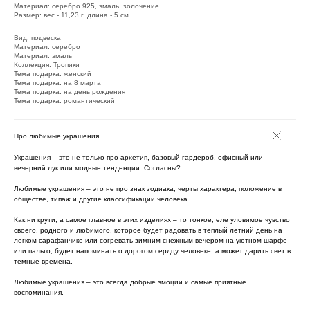
Материал: серебро 925, эмаль, золочение
Размер: вес - 11,23 г, длина - 5 см
Вид: подвеска
Материал: серебро
Материал: эмаль
Коллекция: Тропики
Тема подарка: женский
Тема подарка: на 8 марта
Тема подарка: на день рождения
Тема подарка: романтический
Про любимые украшения
Украшения – это не только про архетип, базовый гардероб, офисный или
вечерний лук или модные тенденции. Согласны?
Любимые украшения – это не про знак зодиака, черты характера, положение в
обществе, типаж и другие классификации человека.
Как ни крути, а самое главное в этих изделиях – то тонкое, еле уловимое чувство
своего, родного и любимого, которое будет радовать в теплый летний день на
легком сарафанчике или согревать зимним снежным вечером на уютном шарфе
или пальто, будет напоминать о дорогом сердцу человеке, а может дарить свет в
темные времена.
Любимые украшения – это всегда добрые эмоции и самые приятные
воспоминания.