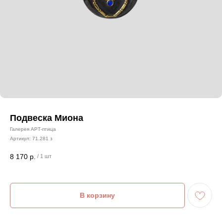
Подвеска Миона
Галерея АРТ-птица
Артикул:
71.281 з
8 170
р.
/
1 шт
В корзину