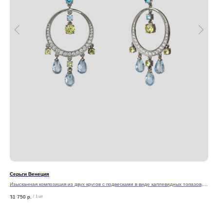
Серьги Венеция
Сер
Изысканная композиция из двух кругов с подвесками в виде каплевидных топазов,
Сер
создающая эффект лёгкости и воздушности.
обр
31 750
р.
25 
/
1 шт