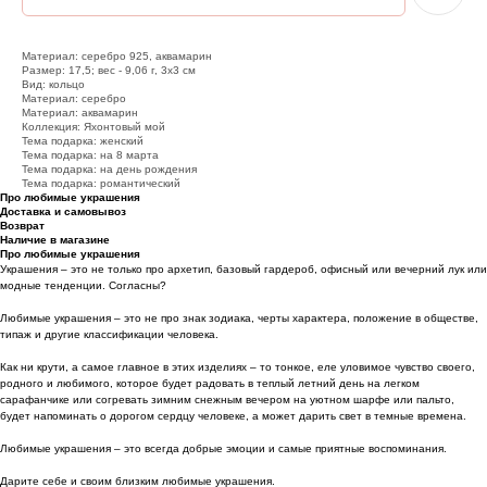
Материал: серебро 925, аквамарин
Размер: 17,5; вес - 9,06 г, 3х3 см
Вид: кольцо
Материал: серебро
Материал: аквамарин
Коллекция: Яхонтовый мой
Тема подарка: женский
Тема подарка: на 8 марта
Тема подарка: на день рождения
Тема подарка: романтический
Про любимые украшения
Доставка и самовывоз
Возврат
Наличие в магазине
Про любимые украшения
Украшения – это не только про архетип, базовый гардероб, офисный или вечерний лук или
модные тенденции. Согласны?
Любимые украшения – это не про знак зодиака, черты характера, положение в обществе,
типаж и другие классификации человека.
Как ни крути, а самое главное в этих изделиях – то тонкое, еле уловимое чувство своего,
родного и любимого, которое будет радовать в теплый летний день на легком
сарафанчике или согревать зимним снежным вечером на уютном шарфе или пальто,
будет напоминать о дорогом сердцу человеке, а может дарить свет в темные времена.
Любимые украшения – это всегда добрые эмоции и самые приятные воспоминания.
Дарите себе и своим близким любимые украшения.