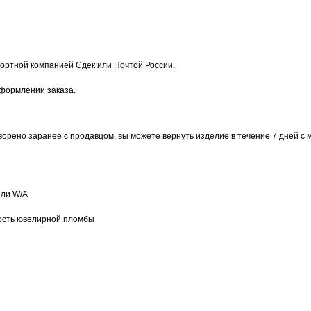
ортной компанией Сдек или Почтой России.
оформлении заказа.
ворено заранее с продавцом, вы можете вернуть изделие в течение 7 дней с 
или W/А
ость ювелирной пломбы