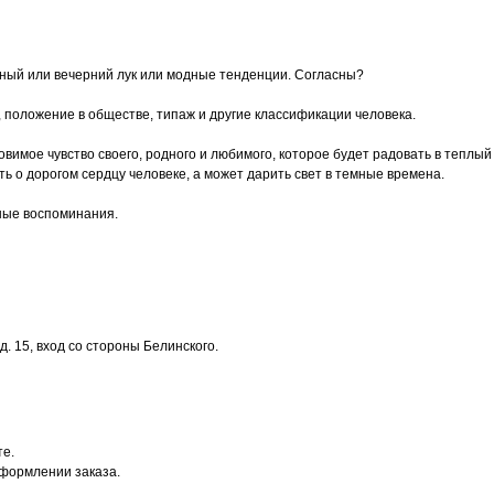
сный или вечерний лук или модные тенденции. Согласны?
, положение в обществе, типаж и другие классификации человека.
 уловимое чувство своего, родного и любимого, которое будет радовать в тепл
 о дорогом сердцу человеке, а может дарить свет в темные времена.
ные воспоминания.
. 15, вход со стороны Белинского.
те.
оформлении заказа.