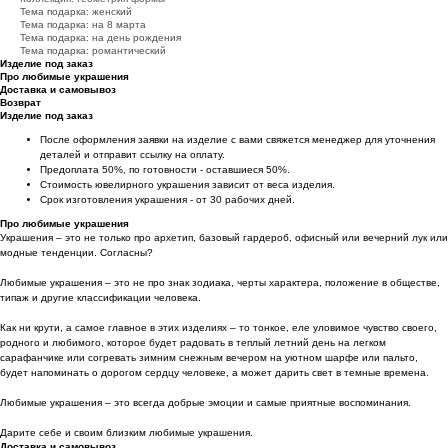
Тема подарка: женский
Тема подарка: на 8 марта
Тема подарка: на день рождения
Тема подарка: романтический
Изделие под заказ
Про любимые украшения
Доставка и самовывоз
Возврат
Изделие под заказ
После оформления заявки на изделие с вами свяжется менеджер для уточнения
деталей и отправит ссылку на оплату.
Предоплата 50%, по готовности - оставшиеся 50%.
Стоимость ювелирного украшения зависит от веса изделия.
Срок изготовления украшения - от 30 рабочих дней.
Про любимые украшения
Украшения – это не только про архетип, базовый гардероб, офисный или вечерний лук или
модные тенденции. Согласны?
Любимые украшения – это не про знак зодиака, черты характера, положение в обществе,
типаж и другие классификации человека.
Как ни крути, а самое главное в этих изделиях – то тонкое, еле уловимое чувство своего,
родного и любимого, которое будет радовать в теплый летний день на легком
сарафанчике или согревать зимним снежным вечером на уютном шарфе или пальто,
будет напоминать о дорогом сердцу человеке, а может дарить свет в темные времена.
Любимые украшения – это всегда добрые эмоции и самые приятные воспоминания.
Дарите себе и своим близким любимые украшения.
Доставка и самовывоз