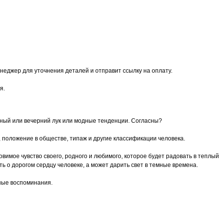
неджер для уточнения деталей и отправит ссылку на оплату.
я.
сный или вечерний лук или модные тенденции. Согласны?
, положение в обществе, типаж и другие классификации человека.
 уловимое чувство своего, родного и любимого, которое будет радовать в тепл
 о дорогом сердцу человеке, а может дарить свет в темные времена.
ные воспоминания.