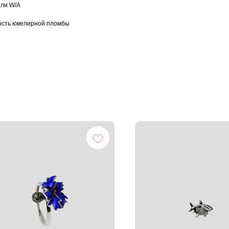
или W/А
ость ювелирной пломбы