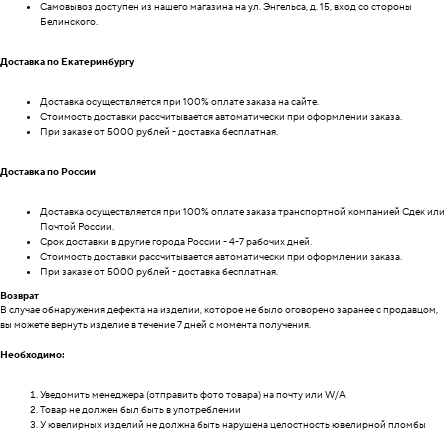
Самовывоз доступен из нашего магазина на ул. Энгельса, д. 15, вход со стороны
Белинского.
Доставка по Екатеринбургу
Доставка осуществляется при 100% оплате заказа на сайте.
Стоимость доставки рассчитывается автоматически при оформлении заказа.
При заказе от 5000 рублей - доставка бесплатная.
Доставка по России
Доставка осуществляется при 100% оплате заказа транспортной компанией Сдек или
Почтой России.
Срок доставки в другие города России - 4-7 рабочих дней.
Стоимость доставки рассчитывается автоматически при оформлении заказа.
При заказе от 5000 рублей - доставка бесплатная.
Возврат
В случае обнаружения дефекта на изделии, которое не было оговорено заранее с продавцом,
вы можете вернуть изделие в течение 7 дней с момента получения.
Необходимо:
Уведомить менеджера (отправить фото товара) на почту или W/А
Товар не должен был быть в употреблении
У ювелирных изделий не должна быть нарушена целостность ювелирной пломбы