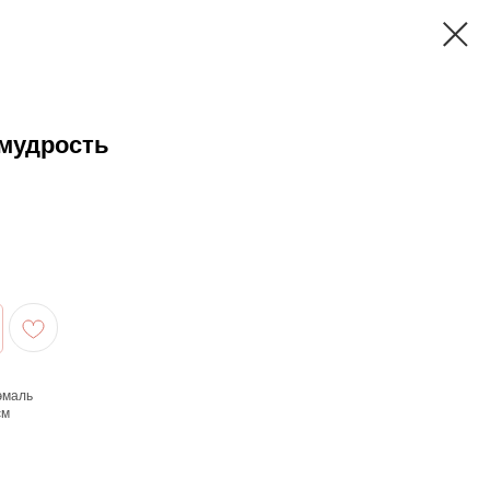
мудрость
эмаль
см