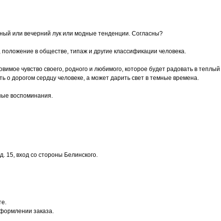
сный или вечерний лук или модные тенденции. Согласны?
, положение в обществе, типаж и другие классификации человека.
 уловимое чувство своего, родного и любимого, которое будет радовать в тепл
 о дорогом сердцу человеке, а может дарить свет в темные времена.
ные воспоминания.
. 15, вход со стороны Белинского.
те.
оформлении заказа.