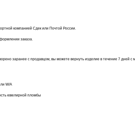
ортной компанией Сдек или Почтой России.
оформлении заказа.
ворено заранее с продавцом, вы можете вернуть изделие в течение 7 дней с 
или W/А
ость ювелирной пломбы