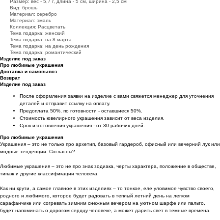
Размер: вес - 5,7 г, длина - 5 см, ширина - 2,5 см
Вид: брошь
Материал: серебро
Материал: эмаль
Коллекция: Расцветать
Тема подарка: женский
Тема подарка: на 8 марта
Тема подарка: на день рождения
Тема подарка: романтический
Изделие под заказ
Про любимые украшения
Доставка и самовывоз
Возврат
Изделие под заказ
После оформления заявки на изделие с вами свяжется менеджер для уточнения
деталей и отправит ссылку на оплату.
Предоплата 50%, по готовности - оставшиеся 50%.
Стоимость ювелирного украшения зависит от веса изделия.
Срок изготовления украшения - от 30 рабочих дней.
Про любимые украшения
Украшения – это не только про архетип, базовый гардероб, офисный или вечерний лук или
модные тенденции. Согласны?
Любимые украшения – это не про знак зодиака, черты характера, положение в обществе,
типаж и другие классификации человека.
Как ни крути, а самое главное в этих изделиях – то тонкое, еле уловимое чувство своего,
родного и любимого, которое будет радовать в теплый летний день на легком
сарафанчике или согревать зимним снежным вечером на уютном шарфе или пальто,
будет напоминать о дорогом сердцу человеке, а может дарить свет в темные времена.