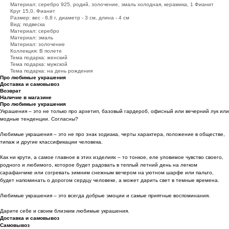
Материал: серебро 925, родий, золочение, эмаль холодная, керамика, 1 Фианит
Круг 15,0, Фианит
Размер: вес - 8,8 г, диаметр - 3 см, длина - 4 см
Вид: подвеска
Материал: серебро
Материал: эмаль
Материал: золочение
Коллекция: В полете
Тема подарка: женский
Тема подарка: мужской
Тема подарка: на день рождения
Про любимые украшения
Доставка и самовывоз
Возврат
Наличие в магазине
Про любимые украшения
Украшения – это не только про архетип, базовый гардероб, офисный или вечерний лук или
модные тенденции. Согласны?
Любимые украшения – это не про знак зодиака, черты характера, положение в обществе,
типаж и другие классификации человека.
Как ни крути, а самое главное в этих изделиях – то тонкое, еле уловимое чувство своего,
родного и любимого, которое будет радовать в теплый летний день на легком
сарафанчике или согревать зимним снежным вечером на уютном шарфе или пальто,
будет напоминать о дорогом сердцу человеке, а может дарить свет в темные времена.
Любимые украшения – это всегда добрые эмоции и самые приятные воспоминания.
Дарите себе и своим близким любимые украшения.
Доставка и самовывоз
Самовывоз