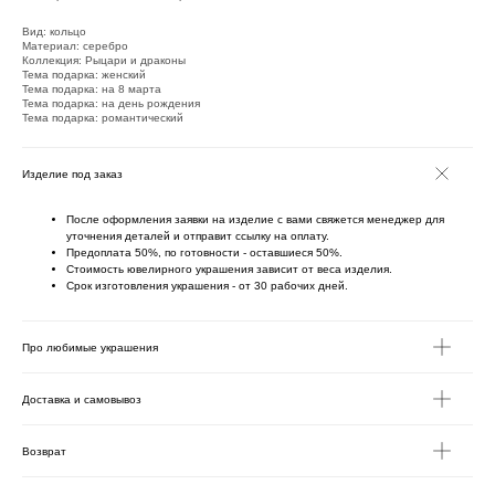
Вид: кольцо
Материал: серебро
Коллекция: Рыцари и драконы
Тема подарка: женский
Тема подарка: на 8 марта
Тема подарка: на день рождения
Тема подарка: романтический
Изделие под заказ
После оформления заявки на изделие с вами свяжется менеджер для
уточнения деталей и отправит ссылку на оплату.
Предоплата 50%, по готовности - оставшиеся 50%.
Стоимость ювелирного украшения зависит от веса изделия.
Срок изготовления украшения - от 30 рабочих дней.
Про любимые украшения
Доставка и самовывоз
Возврат