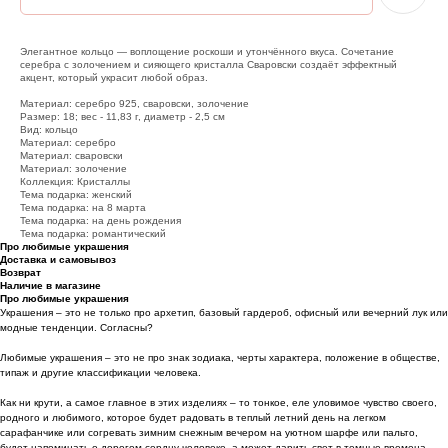
Элегантное кольцо — воплощение роскоши и утончённого вкуса. Сочетание
серебра с золочением и сияющего кристалла Сваровски создаёт эффектный
акцент, который украсит любой образ.
Материал: серебро 925, сваровски, золочение
Размер: 18; вес - 11,83 г, диаметр - 2,5 см
Вид: кольцо
Материал: серебро
Материал: сваровски
Материал: золочение
Коллекция: Кристаллы
Тема подарка: женский
Тема подарка: на 8 марта
Тема подарка: на день рождения
Тема подарка: романтический
Про любимые украшения
Доставка и самовывоз
Возврат
Наличие в магазине
Про любимые украшения
Украшения – это не только про архетип, базовый гардероб, офисный или вечерний лук или
модные тенденции. Согласны?
Любимые украшения – это не про знак зодиака, черты характера, положение в обществе,
типаж и другие классификации человека.
Как ни крути, а самое главное в этих изделиях – то тонкое, еле уловимое чувство своего,
родного и любимого, которое будет радовать в теплый летний день на легком
сарафанчике или согревать зимним снежным вечером на уютном шарфе или пальто,
будет напоминать о дорогом сердцу человеке, а может дарить свет в темные времена.