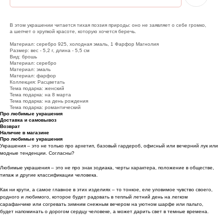
В этом украшении читается тихая поэзия природы: оно не заявляет о себе громко,
а шепчет о хрупкой красоте, которую хочется беречь.
Материал: серебро 925, холодная эмаль, 1 Фарфор Магнолия
Размер: вес - 5,2 г, длина - 5,5 см
Вид: брошь
Материал: серебро
Материал: эмаль
Материал: фарфор
Коллекция: Расцветать
Тема подарка: женский
Тема подарка: на 8 марта
Тема подарка: на день рождения
Тема подарка: романтический
Про любимые украшения
Доставка и самовывоз
Возврат
Наличие в магазине
Про любимые украшения
Украшения – это не только про архетип, базовый гардероб, офисный или вечерний лук или
модные тенденции. Согласны?
Любимые украшения – это не про знак зодиака, черты характера, положение в обществе,
типаж и другие классификации человека.
Как ни крути, а самое главное в этих изделиях – то тонкое, еле уловимое чувство своего,
родного и любимого, которое будет радовать в теплый летний день на легком
сарафанчике или согревать зимним снежным вечером на уютном шарфе или пальто,
будет напоминать о дорогом сердцу человеке, а может дарить свет в темные времена.