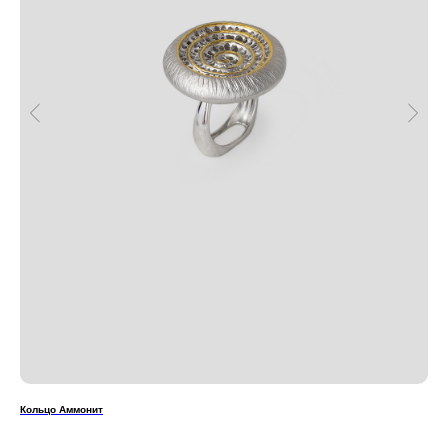
Кольцо Аммонит
Кол
Укр
пол