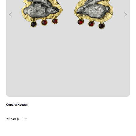
Серьги Кролик
Кол
29 640
р.
14 
/
1 шт