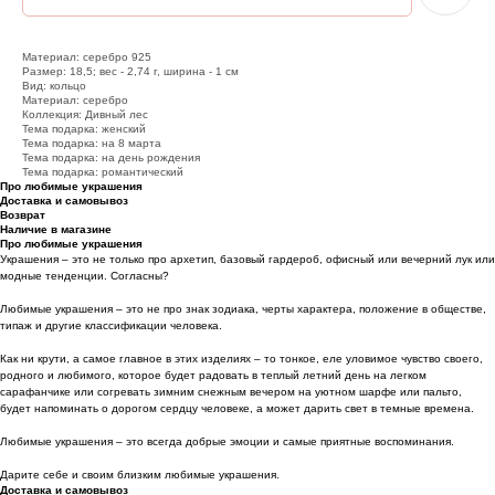
Материал: серебро 925
Размер: 18,5; вес - 2,74 г, ширина - 1 см
Вид: кольцо
Материал: серебро
Коллекция: Дивный лес
Тема подарка: женский
Тема подарка: на 8 марта
Тема подарка: на день рождения
Тема подарка: романтический
Про любимые украшения
Доставка и самовывоз
Возврат
Наличие в магазине
Про любимые украшения
Украшения – это не только про архетип, базовый гардероб, офисный или вечерний лук или
модные тенденции. Согласны?
Любимые украшения – это не про знак зодиака, черты характера, положение в обществе,
типаж и другие классификации человека.
Как ни крути, а самое главное в этих изделиях – то тонкое, еле уловимое чувство своего,
родного и любимого, которое будет радовать в теплый летний день на легком
сарафанчике или согревать зимним снежным вечером на уютном шарфе или пальто,
будет напоминать о дорогом сердцу человеке, а может дарить свет в темные времена.
Любимые украшения – это всегда добрые эмоции и самые приятные воспоминания.
Дарите себе и своим близким любимые украшения.
Доставка и самовывоз