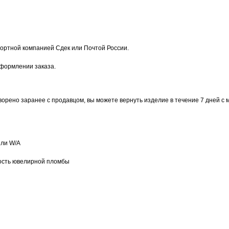
ортной компанией Сдек или Почтой России.
оформлении заказа.
ворено заранее с продавцом, вы можете вернуть изделие в течение 7 дней с 
или W/А
ость ювелирной пломбы