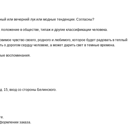
сный или вечерний лук или модные тенденции. Согласны?
, положение в обществе, типаж и другие классификации человека.
 уловимое чувство своего, родного и любимого, которое будет радовать в тепл
 о дорогом сердцу человеке, а может дарить свет в темные времена.
ные воспоминания.
. 15, вход со стороны Белинского.
те.
оформлении заказа.