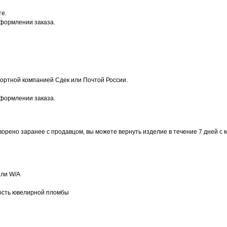
те.
оформлении заказа.
ортной компанией Сдек или Почтой России.
оформлении заказа.
ворено заранее с продавцом, вы можете вернуть изделие в течение 7 дней с 
или W/А
ость ювелирной пломбы