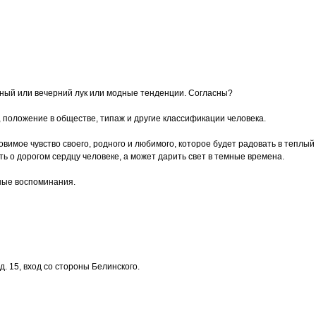
сный или вечерний лук или модные тенденции. Согласны?
, положение в обществе, типаж и другие классификации человека.
 уловимое чувство своего, родного и любимого, которое будет радовать в тепл
 о дорогом сердцу человеке, а может дарить свет в темные времена.
ные воспоминания.
. 15, вход со стороны Белинского.