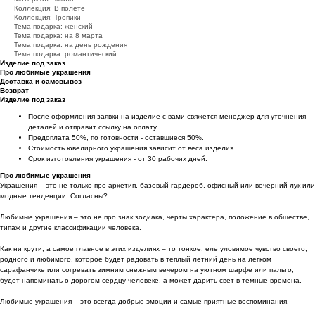
Коллекция: В полете
Коллекция: Тропики
Тема подарка: женский
Тема подарка: на 8 марта
Тема подарка: на день рождения
Тема подарка: романтический
Изделие под заказ
Про любимые украшения
Доставка и самовывоз
Возврат
Изделие под заказ
После оформления заявки на изделие с вами свяжется менеджер для уточнения
деталей и отправит ссылку на оплату.
Предоплата 50%, по готовности - оставшиеся 50%.
Стоимость ювелирного украшения зависит от веса изделия.
Срок изготовления украшения - от 30 рабочих дней.
Про любимые украшения
Украшения – это не только про архетип, базовый гардероб, офисный или вечерний лук или
модные тенденции. Согласны?
Любимые украшения – это не про знак зодиака, черты характера, положение в обществе,
типаж и другие классификации человека.
Как ни крути, а самое главное в этих изделиях – то тонкое, еле уловимое чувство своего,
родного и любимого, которое будет радовать в теплый летний день на легком
сарафанчике или согревать зимним снежным вечером на уютном шарфе или пальто,
будет напоминать о дорогом сердцу человеке, а может дарить свет в темные времена.
Любимые украшения – это всегда добрые эмоции и самые приятные воспоминания.