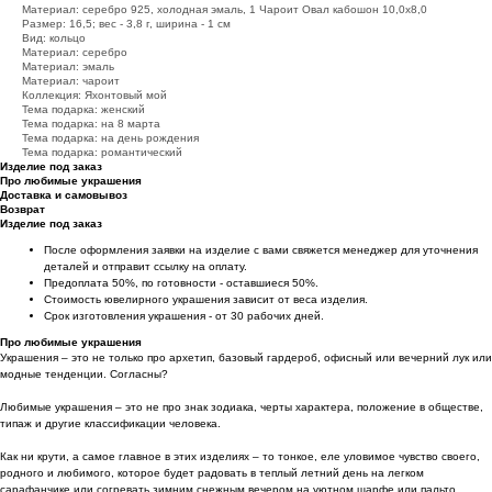
Материал: серебро 925, холодная эмаль, 1 Чароит Овал кабошон 10,0х8,0
Размер: 16,5; вес - 3,8 г, ширина - 1 см
Вид: кольцо
Материал: серебро
Материал: эмаль
Материал: чароит
Коллекция: Яхонтовый мой
Тема подарка: женский
Тема подарка: на 8 марта
Тема подарка: на день рождения
Тема подарка: романтический
Изделие под заказ
Про любимые украшения
Доставка и самовывоз
Возврат
Изделие под заказ
После оформления заявки на изделие с вами свяжется менеджер для уточнения
деталей и отправит ссылку на оплату.
Предоплата 50%, по готовности - оставшиеся 50%.
Стоимость ювелирного украшения зависит от веса изделия.
Срок изготовления украшения - от 30 рабочих дней.
Про любимые украшения
Украшения – это не только про архетип, базовый гардероб, офисный или вечерний лук или
модные тенденции. Согласны?
Любимые украшения – это не про знак зодиака, черты характера, положение в обществе,
типаж и другие классификации человека.
Как ни крути, а самое главное в этих изделиях – то тонкое, еле уловимое чувство своего,
родного и любимого, которое будет радовать в теплый летний день на легком
сарафанчике или согревать зимним снежным вечером на уютном шарфе или пальто,