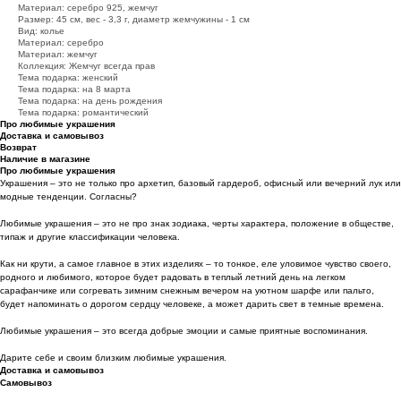
Материал: серебро 925, жемчуг
Размер: 45 см, вес - 3,3 г, диаметр жемчужины - 1 см
Вид: колье
Материал: серебро
Материал: жемчуг
Коллекция: Жемчуг всегда прав
Тема подарка: женский
Тема подарка: на 8 марта
Тема подарка: на день рождения
Тема подарка: романтический
Про любимые украшения
Доставка и самовывоз
Возврат
Наличие в магазине
Про любимые украшения
Украшения – это не только про архетип, базовый гардероб, офисный или вечерний лук или
модные тенденции. Согласны?
Любимые украшения – это не про знак зодиака, черты характера, положение в обществе,
типаж и другие классификации человека.
Как ни крути, а самое главное в этих изделиях – то тонкое, еле уловимое чувство своего,
родного и любимого, которое будет радовать в теплый летний день на легком
сарафанчике или согревать зимним снежным вечером на уютном шарфе или пальто,
будет напоминать о дорогом сердцу человеке, а может дарить свет в темные времена.
Любимые украшения – это всегда добрые эмоции и самые приятные воспоминания.
Дарите себе и своим близким любимые украшения.
Доставка и самовывоз
Самовывоз