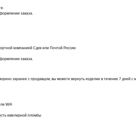
те.
оформлении заказа.
ортной компанией Сдек или Почтой России.
оформлении заказа.
ворено заранее с продавцом, вы можете вернуть изделие в течение 7 дней с 
или W/А
ость ювелирной пломбы