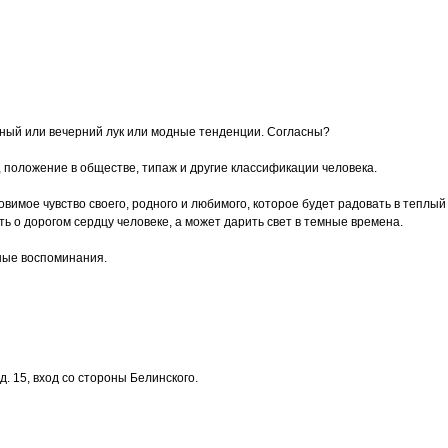
сный или вечерний лук или модные тенденции. Согласны?
, положение в обществе, типаж и другие классификации человека.
 уловимое чувство своего, родного и любимого, которое будет радовать в тепл
 о дорогом сердцу человеке, а может дарить свет в темные времена.
ные воспоминания.
. 15, вход со стороны Белинского.