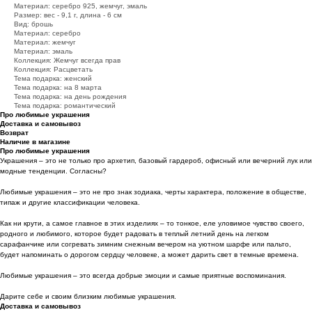
Материал: серебро 925, жемчуг, эмаль
Размер: вес - 9,1 г, длина - 6 см
Вид: брошь
Материал: серебро
Материал: жемчуг
Материал: эмаль
Коллекция: Жемчуг всегда прав
Коллекция: Расцветать
Тема подарка: женский
Тема подарка: на 8 марта
Тема подарка: на день рождения
Тема подарка: романтический
Про любимые украшения
Доставка и самовывоз
Возврат
Наличие в магазине
Про любимые украшения
Украшения – это не только про архетип, базовый гардероб, офисный или вечерний лук или
модные тенденции. Согласны?
Любимые украшения – это не про знак зодиака, черты характера, положение в обществе,
типаж и другие классификации человека.
Как ни крути, а самое главное в этих изделиях – то тонкое, еле уловимое чувство своего,
родного и любимого, которое будет радовать в теплый летний день на легком
сарафанчике или согревать зимним снежным вечером на уютном шарфе или пальто,
будет напоминать о дорогом сердцу человеке, а может дарить свет в темные времена.
Любимые украшения – это всегда добрые эмоции и самые приятные воспоминания.
Дарите себе и своим близким любимые украшения.
Доставка и самовывоз