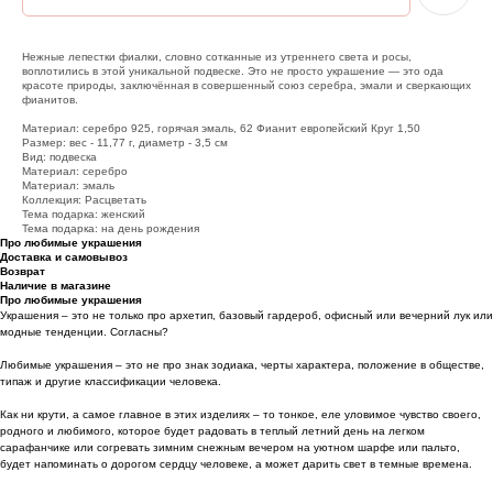
Нежные лепестки фиалки, словно сотканные из утреннего света и росы,
воплотились в этой уникальной подвеске. Это не просто украшение — это ода
красоте природы, заключённая в совершенный союз серебра, эмали и сверкающих
фианитов.
Материал: серебро 925, горячая эмаль, 62 Фианит европейский Круг 1,50
Размер: вес - 11,77 г, диаметр - 3,5 см
Вид: подвеска
Материал: серебро
Материал: эмаль
Коллекция: Расцветать
Тема подарка: женский
Тема подарка: на день рождения
Про любимые украшения
Доставка и самовывоз
Возврат
Наличие в магазине
Про любимые украшения
Украшения – это не только про архетип, базовый гардероб, офисный или вечерний лук или
модные тенденции. Согласны?
Любимые украшения – это не про знак зодиака, черты характера, положение в обществе,
типаж и другие классификации человека.
Как ни крути, а самое главное в этих изделиях – то тонкое, еле уловимое чувство своего,
родного и любимого, которое будет радовать в теплый летний день на легком
сарафанчике или согревать зимним снежным вечером на уютном шарфе или пальто,
будет напоминать о дорогом сердцу человеке, а может дарить свет в темные времена.