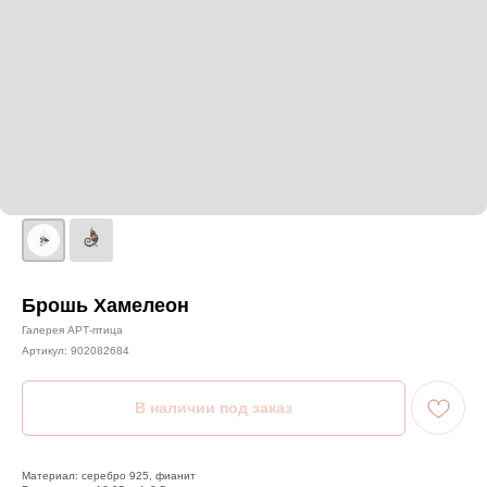
Брошь Хамелеон
Галерея АРТ-птица
Артикул:
902082684
Материал: серебро 925, фианит