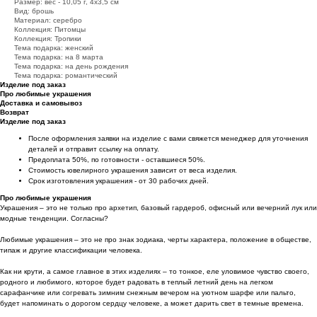
Размер: вес - 10,05 г, 4х3,5 см
Вид: брошь
Материал: серебро
Коллекция: Питомцы
Коллекция: Тропики
Тема подарка: женский
Тема подарка: на 8 марта
Тема подарка: на день рождения
Тема подарка: романтический
Изделие под заказ
Про любимые украшения
Доставка и самовывоз
Возврат
Изделие под заказ
После оформления заявки на изделие с вами свяжется менеджер для уточнения
деталей и отправит ссылку на оплату.
Предоплата 50%, по готовности - оставшиеся 50%.
Стоимость ювелирного украшения зависит от веса изделия.
Срок изготовления украшения - от 30 рабочих дней.
Про любимые украшения
Украшения – это не только про архетип, базовый гардероб, офисный или вечерний лук или
модные тенденции. Согласны?
Любимые украшения – это не про знак зодиака, черты характера, положение в обществе,
типаж и другие классификации человека.
Как ни крути, а самое главное в этих изделиях – то тонкое, еле уловимое чувство своего,
родного и любимого, которое будет радовать в теплый летний день на легком
сарафанчике или согревать зимним снежным вечером на уютном шарфе или пальто,
будет напоминать о дорогом сердцу человеке, а может дарить свет в темные времена.